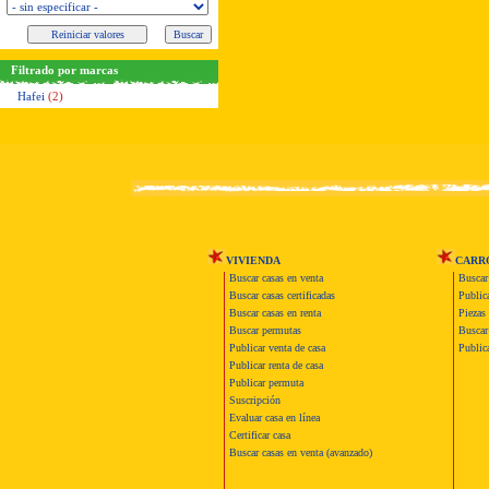
Filtrado por marcas
Hafei
(2)
VIVIENDA
CARR
Buscar casas en venta
Buscar
Buscar casas certificadas
Publica
Buscar casas en renta
Piezas 
Buscar permutas
Buscar 
Publicar venta de casa
Publica
Publicar renta de casa
Publicar permuta
Suscripción
Evaluar casa en línea
Certificar casa
Buscar casas en venta (avanzado)