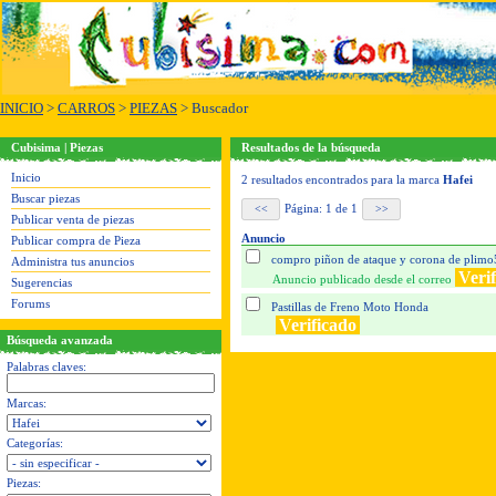
INICIO
>
CARROS
>
PIEZAS
> Buscador
Cubisima | Piezas
Resultados de la búsqueda
Inicio
2 resultados encontrados para la marca
Hafei
Buscar piezas
Página: 1 de 1
Publicar venta de piezas
Anuncio
Publicar compra de Pieza
compro piñon de ataque y corona de plim
Administra tus anuncios
Veri
Anuncio publicado desde el correo
Sugerencias
Forums
Pastillas de Freno Moto Honda
Verificado
Búsqueda avanzada
Palabras claves:
Marcas:
Categorías:
Piezas: