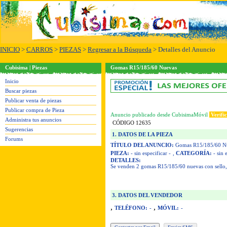
INICIO
>
CARROS
>
PIEZAS
>
Regresar a la Búsqueda
> Detalles del Anuncio
Cubisima | Piezas
Gomas R15/185/60 Nuevas
Inicio
Buscar piezas
Publicar venta de piezas
Publicar compra de Pieza
Anuncio publicado desde CubisimaMóvil
Verifi
Administra tus anuncios
CÓDIGO 12635
Sugerencias
1. DATOS DE LA PIEZA
Forums
TÍTULO DEL ANUNCIO:
Gomas R15/185/60 N
PIEZA:
- sin especificar -
,
CATEGORÍA:
- sin 
DETALLES:
Se venden 2 gomas R15/185/60 nuevas con sello, 
3. DATOS DEL VENDEDOR
,
,
TELÉFONO:
-
MÓVIL:
-