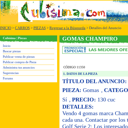
INICIO
>
CARROS
>
PIEZAS
>
Regresar a la Búsqueda
> Detalles del Anuncio
GOMAS CHAMPIRO
Cubisima | Piezas
Inicio
Buscar piezas
Publicar venta de piezas
Publicar compra de Pieza
CÓDIGO 11350
Administra tus anuncios
Sugerencias
1. DATOS DE LA PIEZA
Forums
TÍTULO DEL ANUNCIO:
PIEZA:
Gomas
,
CATEGO
Sí
,
PRECIO:
130 cuc
DETALLES:
Vendo 4 gomas marca Champ
cada una. Contactar por l
Golf Serie 2: Los interesado