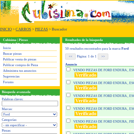
INICIO
>
CARROS
>
PIEZAS
> Buscador
Cubisima | Piezas
Resultados de la búsqueda
Inicio
50 resultados encontrados para la marca
Ford
Buscar piezas
Página: 1 de 1
Publicar venta de piezas
Anuncio
Publicar compra de Pieza
VENDO PIEZAS DE FORD ENDURA , ES
Administra tus anuncios
Verificado
Sugerencias
Forums
VENDO PIEZAS DE FORD ENDURA , ES
Verificado
Búsqueda avanzada
VENDO PIEZAS DE FORD ENDURA , ES
Palabras claves:
Verificado
VENDO PIEZAS DE FORD ENDURA , ES
Marcas:
Verificado
Categorías:
VENDO PIEZAS DE FORD ENDURA , FI
Verificado
Piezas: