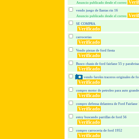
Veri
Anuncio publicado desde el correo
vendo juego de llantas rin 16
Veri
Anuncio publicado desde el correo
SE COMPRA.
Verificado
carrocerias
Verificado
Vendo piezas de ford fiesta
Verificado
Busco chasis de ford fairlane 55 y parabrisa
Verificado
vendo faroles traceros originales de f
Verificado
compro motor de petroleo para auto grande d
Verificado
compro defensa delantera de Ford Fairlane
Verificado
estoy buscando parrillas de ford 56
Verificado
compro carroceria de ford 1952
Verificado