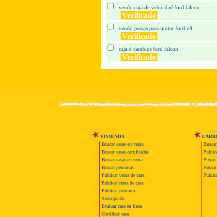
vendo caja de velocidad ford falcon
Verificado
vendo piezas para motor ford v8
Verificado
caja d cambios ford falcon
Verificado
VIVIENDA
CARR
Buscar casas en venta
Buscar
Buscar casas certificadas
Publica
Buscar casas en renta
Piezas 
Buscar permutas
Buscar 
Publicar venta de casa
Publica
Publicar renta de casa
Publicar permuta
Suscripción
Evaluar casa en línea
Certificar casa