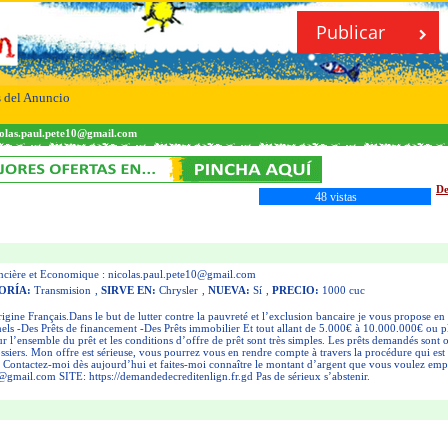
Publicar
s del Anuncio
colas.paul.pete10@gmail.com
De
48 vistas
ncière et Economique :
nicolas.paul.pete10@gmail.com
ORÍA:
Transmision
,
SIRVE EN:
Chrysler
,
NUEVA:
Sí
,
PRECIO:
1000 cuc
ine Français.Dans le but de lutter contre la pauvreté et l’exclusion bancaire je vous propose en 
els -Des Prêts de financement -Des Prêts immobilier Et tout allant de 5.000€ à 10.000.000€ ou
sur l’ensemble du prêt et les conditions d’offre de prêt sont très simples. Les prêts demandés sont
ssiers. Mon offre est sérieuse, vous pourrez vous en rendre compte à travers la procédure qui est
er. Contactez-moi dès aujourd’hui et faites-moi connaître le montant d’argent que vous voulez empr
0@gmail.com
SITE: https://demandedecreditenlign.fr.gd Pas de sérieux s’abstenir.