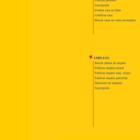
Publicar permuta
Suscripción
Evaluar casa en línea
Certificar casa
Buscar casas en venta (avanzado)
EMPLEOS
Buscar ofertas de empleo
Publicar empleo estatal
Publicar empleo emp. mixta
Publicar empleo particular
Directorio de empleos
Suscripción