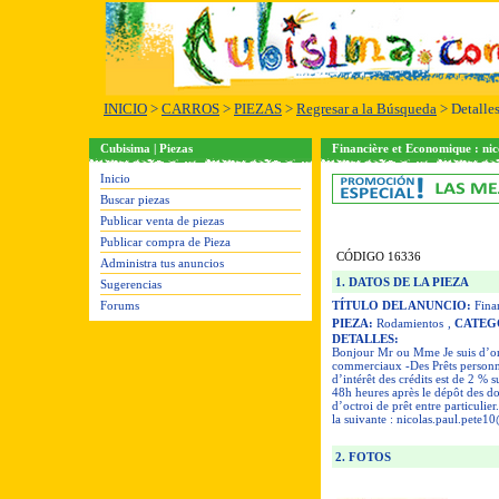
INICIO
>
CARROS
>
PIEZAS
>
Regresar a la Búsqueda
> Detalle
Cubisima | Piezas
Financière et Economique :
ni
Inicio
Buscar piezas
Publicar venta de piezas
Publicar compra de Pieza
CÓDIGO 16336
Administra tus anuncios
1. DATOS DE LA PIEZA
Sugerencias
Forums
TÍTULO DEL ANUNCIO:
Fina
PIEZA:
Rodamientos
,
CATEG
DETALLES:
Bonjour Mr ou Mme Je suis d’orig
commerciaux -Des Prêts personn
d’intérêt des crédits est de 2 % 
48h heures après le dépôt des do
d’octroi de prêt entre particuli
la suivante :
nicolas.paul.pete1
2. FOTOS