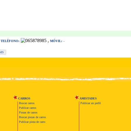
,
,
TELÉFONO:
MÓVIL:
-
CARROS
AMISTADES
Buscar carros
Publicar un perfil
Publicar carros
Piezas de carros
Buscar piezas de carros
Publicar pieza de carro