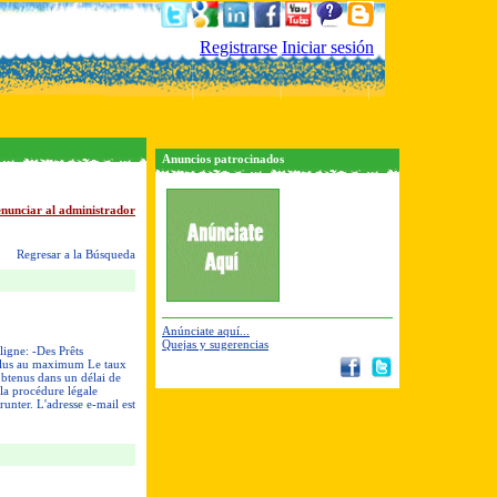
Registrarse
Iniciar sesión
Anuncios patrocinados
nunciar al administrador
Regresar a la Búsqueda
Anúnciate aquí...
Quejas y sugerencias
ligne: -Des Prêts
 plus au maximum Le taux
 obtenus dans un délai de
 la procédure légale
unter. L'adresse e-mail est