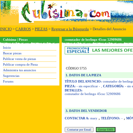
INICIO
>
CARROS
>
PIEZAS
>
Regresar a la Búsqueda
> Detalles del Anuncio
Cubisima | Piezas
comutador de berlingo 45cuc 52909686
Inicio
Buscar piezas
Publicar venta de piezas
Publicar compra de Pieza
CÓDIGO 5755
Administra tus anuncios
1. DATOS DE LA PIEZA
Sugerencias
Forums
TÍTULO DEL ANUNCIO:
comutador de berlin
PIEZA:
- sin especificar -
,
CATEGORÍA:
- sin 
DETALLES:
comutador de berlingo 45cuc 52909686
3. DATOS DEL VENDEDOR
,
,
CONTACTAR A:
mary
TELÉFONO:
-
MÓV