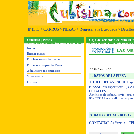
INICIO
>
CARROS
>
PIEZAS
>
Regresar a la Búsqueda
> Detalle
Cubisima | Piezas
Caja de Velocidad de Subaru V
Inicio
Buscar piezas
Publicar venta de piezas
Publicar compra de Pieza
CÓDIGO 1282
Administra tus anuncios
1. DATOS DE LA PIEZA
Sugerencias
Forums
TÍTULO DEL ANUNCIO:
Caja 
PIEZA:
- sin especificar -
,
CA
DETALLES:
Auténtica de subaru vivio, está
052329711 ó al cell que les po
3. DATOS DEL VENDEDOR
,
CONTACTAR A:
Yazmin
TE