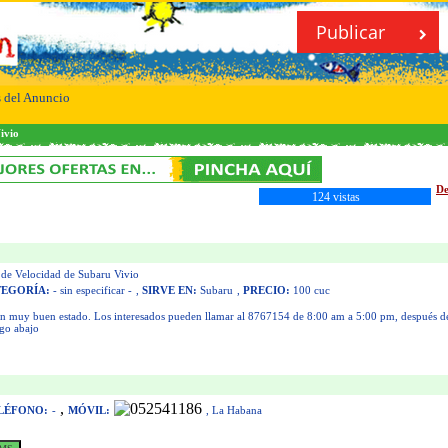
Publicar
s del Anuncio
ivio
De
124 vistas
de Velocidad de Subaru Vivio
TEGORÍA:
- sin especificar -
,
SIRVE EN:
Subaru
,
PRECIO:
100 cuc
 en muy buen estado. Los interesados pueden llamar al 8767154 de 8:00 am a 5:00 pm, después de
ngo abajo
,
LÉFONO:
-
MÓVIL:
, La Habana