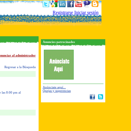
Registrarse
Iniciar sesión
Anuncios patrocinados
nunciar al administrador
Regresar a la Búsqueda
Anúnciate aquí...
Quejas y sugerencias
 las 8:00 pm al