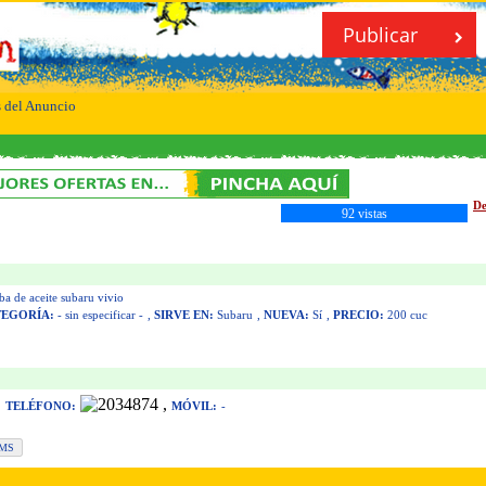
Publicar
s del Anuncio
De
92 vistas
 de aceite subaru vivio
TEGORÍA:
- sin especificar -
,
SIRVE EN:
Subaru
,
NUEVA:
Sí
,
PRECIO:
200 cuc
,
,
TELÉFONO:
MÓVIL:
-