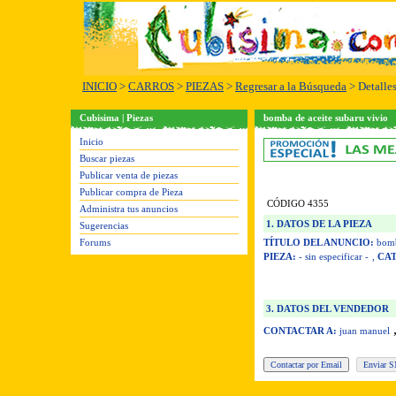
INICIO
>
CARROS
>
PIEZAS
>
Regresar a la Búsqueda
> Detalle
Cubisima | Piezas
bomba de aceite subaru vivio
Inicio
Buscar piezas
Publicar venta de piezas
Publicar compra de Pieza
CÓDIGO 4355
Administra tus anuncios
1. DATOS DE LA PIEZA
Sugerencias
Forums
TÍTULO DEL ANUNCIO:
bomba
PIEZA:
- sin especificar -
,
CA
3. DATOS DEL VENDEDOR
CONTACTAR A:
juan manuel