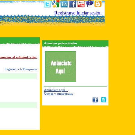
Registrarse
Iniciar sesión
Anuncios patrocinados
nunciar al administrador
Regresar a la Búsqueda
Anúnciate aquí...
Quejas y sugerencias