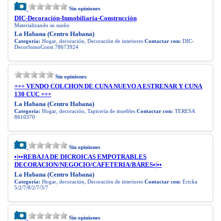
Sin opiniones
DIC-Decoración-Inmobiliaria-Construcción
Materializando su sueño
La Habana (Centro Habana)
Categoría:
Hogar, decoración, Decoración de interiores
Contactar con:
DIC-
DecorInmoConst 78673924
Sin opiniones
+++ VENDO COLCHON DE CUNA NUEVO A ESTRENAR Y CUNA
130 CUC +++
La Habana (Centro Habana)
Categoría:
Hogar, decoración, Tapicería de muebles
Contactar con:
TERESA
8610370
Sin opiniones
•|••REBAJA DE DICROICAS EMPOTRABLES
DECORACION/NEGOCIO/CAFETERIA/BARES•|••
La Habana (Centro Habana)
Categoría:
Hogar, decoración, Decoración de interiores
Contactar con:
Ericka
5/2/7/8/2/7/3/7
Sin opiniones