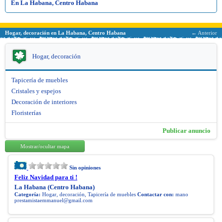
En La Habana, Centro Habana
Hogar, decoración en La Habana, Centro Habana
← Anterior
Hogar, decoración
Tapicería de muebles
Cristales y espejos
Decoración de interiores
Floristerías
Publicar anuncio
Mostrar/ocultar mapa
Sin opiniones
Feliz Navidad para ti !
La Habana (Centro Habana)
Categoría:
Hogar, decoración, Tapicería de muebles
Contactar con:
mano
prestamistaemmanuel@gmail.com