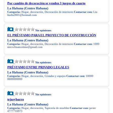
Por cambio de decoración se venden 3 juegos de cuarto
La Habana (Centro Habana)
Categoría:
Hogar, decoración, Decoración de interiores
Contactar con:
Liu
liudis2801@hotmail.com
Sin opiniones
EL PRÉSTAMO PARA EL PROYECTO DE CONSTRUCCIÓN
La Habana (Centro Habana)
Categoría:
Hogar, decoración, Decoración de interiores
Contactar con:
1000
microfinancetime@gmail.com
Sin opiniones
PRÉSTAMO ENTRE PRIVADO LEGALES
La Habana (Centro Habana)
Categoría:
Hogar, decoración, Cristales y espejos
Contactar con:
10000
0600000000
Sin opiniones
tejasybarro
La Habana (Centro Habana)
Categoría:
Hogar, decoración, Tapicería de muebles
Contactar con:
javier
4777716973