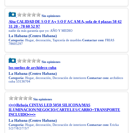
Sin opiniones
Alta CALIDAD DE S O F A y S O F A C A M A, sofa de 4 plazas 58 42
31 20 - 78 60 52 97
nadie da más garantía que yo: AÑO Y MEDIO
La Habana (Centro Habana)
Categoría:
Hogar, decoración, Tapicería de muebles
Contactar con:
FRIAS
78605297
Sin opiniones
los sueños de archideco cuba
La Habana (Centro Habana)
Categoría:
Hogar, decoración, Decoración de interiores
Contactar con:
archideco
cuba 53136704
Sin opiniones
•|••|•Rebaja CINTAS LED 5050 SILICONA/MAS
ILUMINACION/NEGOCIO/CARTELES/CARRO+TRANSPORTE
INCLUIDO•|••|•
La Habana (Centro Habana)
Categoría:
Hogar, decoración, Decoración de interiores
Contactar con:
Ericka
5/2/7/8/2/7/3/7