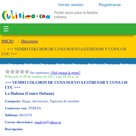
Iniciar sesión
Registrarse
Portal suizo para la familia
cubana
☰
INICIO
Directorio
+++ VENDO COLCHON DE CUNA NUEVO A ESTRENAR Y CUNA 130
CUC +++
Sin opiniones
¿Qué piensa la gente?
Publicado el 28 de octubre de 2017 a las 04:50 p. m.
+++ VENDO COLCHON DE CUNA NUEVO A ESTRENAR Y CUNA 130
CUC +++
La Habana (Centro Habana)
Categoría:
Hogar, decoración, Tapicería de muebles
Contactar con:
TERESA
Teléfono:
8610370
Correo electrónico:
gaudysj@yahoo.es
Descripción: