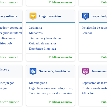
blicar anuncio
Publicar anuncio
Pub
ca y software
Hogar, servicios
Seguridad 
 redes y computadoras
Jardinería
Instalación de equi
seguridad informática
Mudanzas
Celador
aplicaciones
Tintorerías y lavanderías
itios web
Cuidado de ancianos
Doméstico Limpieza
blicar anuncio
Publicar anuncio
Pub
iscos y
Secretaría, Servicio de
Instrument
videojuegos
Mecanografía
Reparación de inst
viejos
Digitalización (escaneado y otros)
Confección de inst
Tesis, tesinas y otros documentos
Afinación
blicar anuncio
Publicar anuncio
Pub