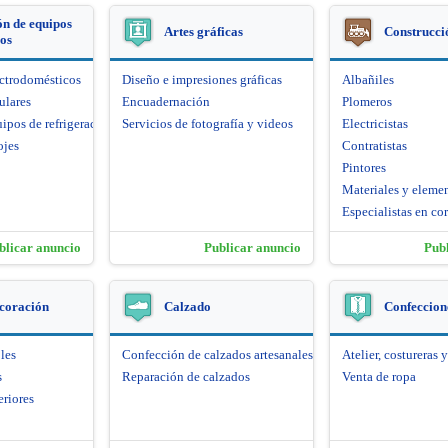
n de equipos
Artes gráficas
Construcci
cos
ectrodomésticos
Diseño e impresiones gráficas
Albañiles
ulares
Encuadernación
Plomeros
ipos de refrigeración
Servicios de fotografía y videos
Electricistas
ojes
Contratistas
Pintores
Materiales y eleme
Especialistas en cor
blicar anuncio
Publicar anuncio
Pub
coración
Calzado
Confeccione
les
Confección de calzados artesanales
Atelier, costureras y
s
Reparación de calzados
Venta de ropa
eriores