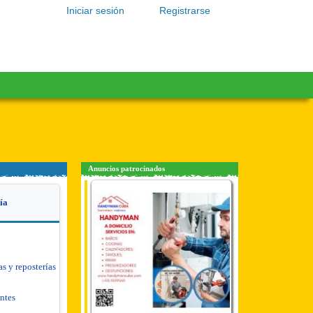
Iniciar sesión
Registrarse
Anuncios patrocinados
ía
as y reposterías
antes