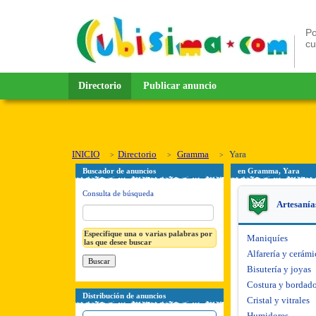
Po
c
Directorio
Publicar anuncio
INICIO
Directorio
Gramma
Yara
Buscador de anuncios
en Gramma, Yara
Consulta de búsqueda
Artesanía
Especifique una o varias palabras por
Maniquíes
las que desee buscar
Alfarería y cerámi
Bisutería y joyas
Costura y bordad
Distribución de anuncios
Cristal y vitrales
Humidores