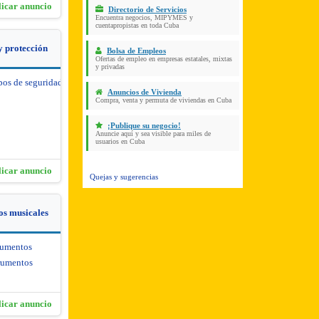
licar anuncio
Directorio de Servicios
Encuentra negocios, MIPYMES y
cuentapropistas en toda Cuba
y protección
Bolsa de Empleos
Ofertas de empleo en empresas estatales, mixtas
y privadas
pos de seguridad y protección
Anuncios de Vivienda
Compra, venta y permuta de viviendas en Cuba
¡Publique su negocio!
Anuncie aquí y sea visible para miles de
usuarios en Cuba
licar anuncio
Quejas y sugerencias
os musicales
rumentos
rumentos
licar anuncio