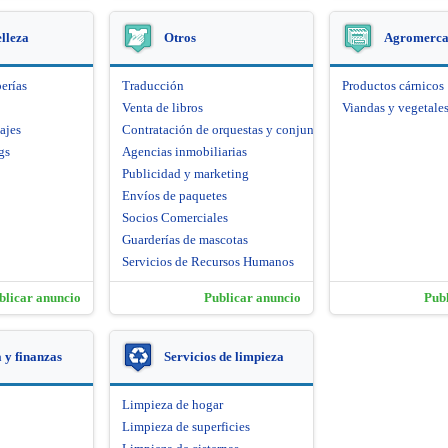
elleza
Otros
Agromerca
erías
Traducción
Productos cárnicos
Venta de libros
Viandas y vegetale
ajes
Contratación de orquestas y conjuntos artísticos
gs
Agencias inmobiliarias
Publicidad y marketing
Envíos de paquetes
Socios Comerciales
Guarderías de mascotas
Servicios de Recursos Humanos
blicar anuncio
Publicar anuncio
Pub
y finanzas
Servicios de limpieza
Limpieza de hogar
Limpieza de superficies