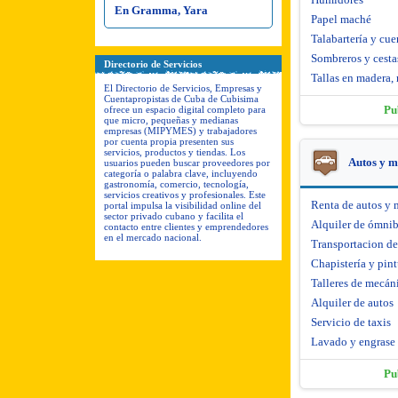
En Gramma, Yara
Papel maché
Talabartería y cue
Sombreros y cesta
Directorio de Servicios
Tallas en madera, 
El Directorio de Servicios, Empresas y
Cuentapropistas de Cuba de Cubisima
Pu
ofrece un espacio digital completo para
que micro, pequeñas y medianas
empresas (MIPYMES) y trabajadores
por cuenta propia presenten sus
servicios, productos y tiendas. Los
Autos y m
usuarios pueden buscar proveedores por
categoría o palabra clave, incluyendo
gastronomía, comercio, tecnología,
servicios creativos y profesionales. Este
Renta de autos y 
portal impulsa la visibilidad online del
sector privado cubano y facilita el
Alquiler de ómni
contacto entre clientes y emprendedores
en el mercado nacional.
Transportacion d
Chapistería y pint
Talleres de mecáni
Alquiler de autos
Servicio de taxis
Lavado y engrase
Pu