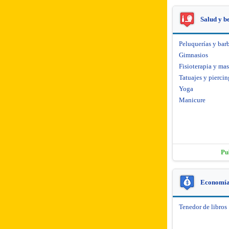
Salud y b
Peluquerías y barb
Gimnasios
Fisioterapia y mas
Tatuajes y piercin
Yoga
Manicure
Pu
Economía 
Tenedor de libros