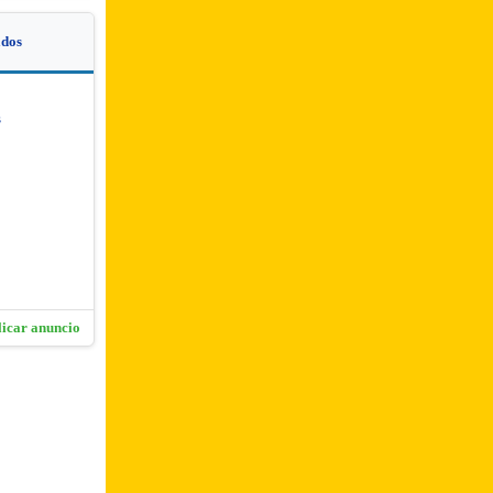
dos
s
licar anuncio