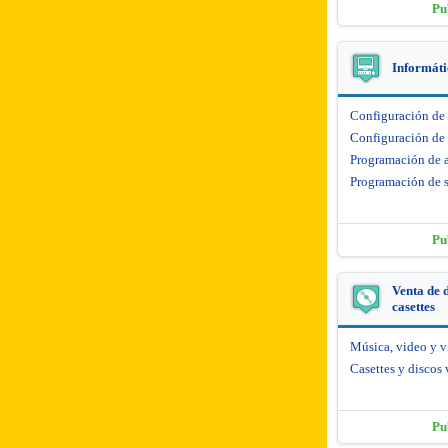
Pu
Informáti
Configuración de
Configuración de 
Programación de 
Programación de s
Pu
Venta de d
casettes
Música, video y 
Casettes y discos 
Pu