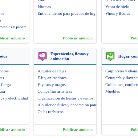
Idiomas
Venta de hielo
ros
Entrenamiento para pruebas de ingreso
Vinos y licores
s
metales y piedra
blicar anuncio
Publicar anuncio
Pub
Espectáculos, fiestas y
otos
Hogar, co
animación
motos
Alquiler de trajes
Carpintería y ebani
bus
DJs y animadores
Cerrajería y llavine
e Carga
Payasos y magos
Colchones, confecc
ura
Compañías artísticas
Muebles
ca y electricidad
Organización de fiestas y eventos
Alquiler de útiles y decoración para fiestas
Guías turísticos
blicar anuncio
Publicar anuncio
Pub