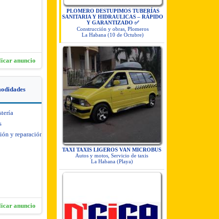
PLOMERO DESTUPIMOS TUBERÍAS
SANITARIA Y HIDRAULICAS – RÁPIDO
Y GARANTIZADO ✅
Construcción y obras, Plomeros
La Habana (10 de Octubre)
licar anuncio
modidades
stería
s
ión y reparación de
TAXI TAXIS LIGEROS VAN MICROBUS
Autos y motos, Servicio de taxis
La Habana (Playa)
licar anuncio