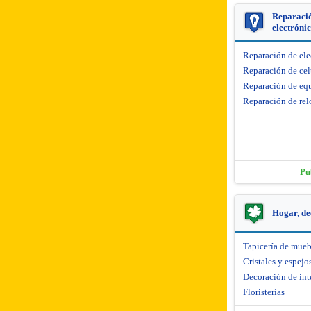
Reparació
electróni
Reparación de el
Reparación de cel
Reparación de equ
Reparación de rel
Pu
Hogar, de
Tapicería de mueb
Cristales y espejo
Decoración de int
Floristerías