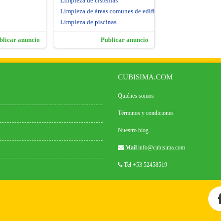
Limpieza de cisternas
Limpieza de áreas comunes de edificios
Limpieza de piscinas
blicar anuncio
Publicar anuncio
CUBISIMA.COM
Quiénes somos
Términos y condiciones
Nuestro blog
Mail
info@cubisima.com
Tel
+53 52458519