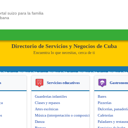
rtal suizo para la familia
ubana
Directorio de Servicios y Negocios de Cuba
Encuentra lo que necesitas, cerca de ti
s
Servicios educativos
Gastronom
Guarderías infantiles
Bares
ca
Clases y repasos
Pizzerías
Artes escénicas
Dulcerías, panaderí
os
Música (interpretación o composición)
Cafeterías
Danza
Paladares y restaur
Pintura
Servicios de bufet