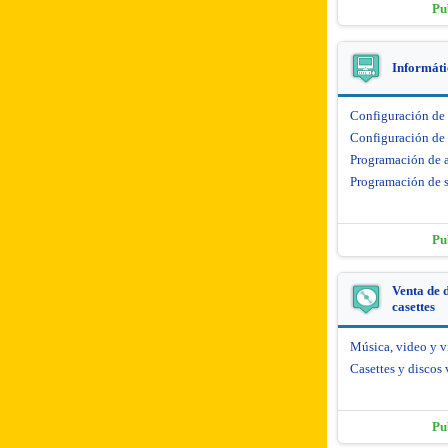
Pu
Informáti
Configuración de
Configuración de 
Programación de 
Programación de s
Pu
Venta de d
casettes
Música, video y 
Casettes y discos 
Pu