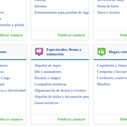
Idiomas
Venta de hielo
ros
Entrenamiento para pruebas de ingreso
Vinos y licores
s
metales y piedra
blicar anuncio
Publicar anuncio
Pub
Espectáculos, fiestas y
otos
Hogar, co
animación
motos
Alquiler de trajes
Carpintería y ebani
bus
DJs y animadores
Cerrajería y llavine
e Carga
Payasos y magos
Colchones, confecc
ura
Compañías artísticas
Muebles
ca y electricidad
Organización de fiestas y eventos
Alquiler de útiles y decoración para fiestas
Guías turísticos
blicar anuncio
Publicar anuncio
Pub