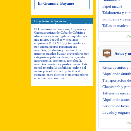
En Gramma, Bayamo
Papel maché
Talabartería y cue
Sombreros y cesta
Directorio de Servicios
Tallas en madera, 
El Directorio de Servicios, Empresas y
Cuentapropistas de Cuba de Cubisima
Pu
ofrece un espacio digital completo para
que micro, pequeñas y medianas
empresas (MIPYMES) y trabajadores
por cuenta propia presenten sus
servicios, productos y tiendas. Los
Autos y m
usuarios pueden buscar proveedores por
categoría o palabra clave, incluyendo
gastronomía, comercio, tecnología,
servicios creativos y profesionales. Este
Renta de autos y 
portal impulsa la visibilidad online del
sector privado cubano y facilita el
Alquiler de ómni
contacto entre clientes y emprendedores
en el mercado nacional.
Transportacion d
Chapistería y pint
Talleres de mecáni
Alquiler de autos
Servicio de taxis
Lavado y engrase
Pu