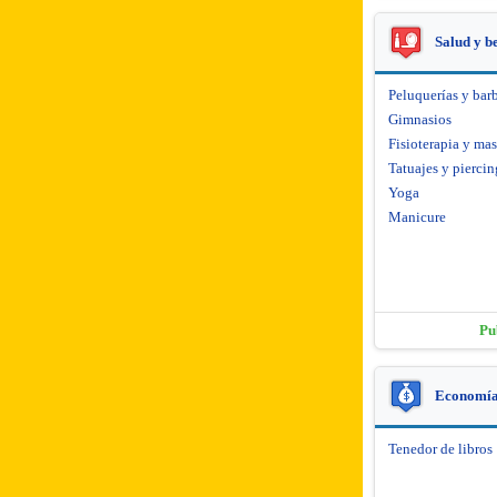
Salud y b
Peluquerías y barb
Gimnasios
Fisioterapia y mas
Tatuajes y piercin
Yoga
Manicure
Pu
Economía 
Tenedor de libros