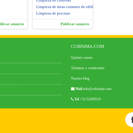
Limpieza de cisternas
Limpieza de áreas comunes de edificios
Limpieza de piscinas
blicar anuncio
Publicar anuncio
CUBISIMA.COM
Quiénes somos
Términos y condiciones
Nuestro blog
Mail
info@cubisima.com
Tel
+53 52458519