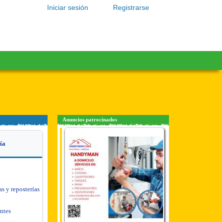
Iniciar sesión
Registrarse
Anuncios patrocinados
ía
as y reposterías
antes