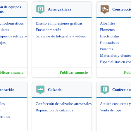
n de equipos
Artes gráficas
Construcci
cos
ectrodomésticos
Diseño e impresiones gráficas
Albañiles
ulares
Encuadernación
Plomeros
ipos de refrigeración
Servicios de fotografía y videos
Electricistas
ojes
Contratistas
Pintores
Materiales y eleme
Especialistas en cor
blicar anuncio
Publicar anuncio
Pub
coración
Calzado
Confeccione
les
Confección de calzados artesanales
Atelier, costureras y
s
Reparación de calzados
Venta de ropa
eriores