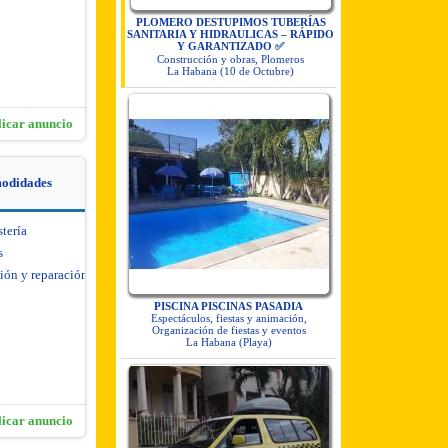
PLOMERO DESTUPIMOS TUBERÍAS
SANITARIA Y HIDRAULICAS – RÁPIDO
Y GARANTIZADO ✅
Construcción y obras, Plomeros
La Habana (10 de Octubre)
licar anuncio
modidades
stería
s
ión y reparación de
PISCINA PISCINAS PASADIA
Espectáculos, fiestas y animación,
Organización de fiestas y eventos
La Habana (Playa)
licar anuncio