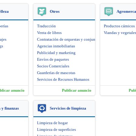
elleza
Otros
Agromerca
erías
Traducción
Productos cárnicos
Venta de libros
Viandas y vegetale
ajes
Contratación de orquestas y conjuntos artísticos
gs
Agencias inmobiliarias
Publicidad y marketing
Envíos de paquetes
Socios Comerciales
Guarderías de mascotas
Servicios de Recursos Humanos
blicar anuncio
Publicar anuncio
Pub
y finanzas
Servicios de limpieza
Limpieza de hogar
Limpieza de superficies