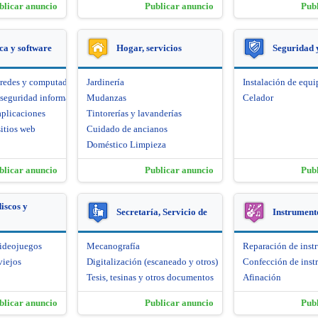
blicar anuncio
Publicar anuncio
Pub
ca y software
Hogar, servicios
Seguridad 
 redes y computadoras
Jardinería
Instalación de equi
seguridad informática
Mudanzas
Celador
aplicaciones
Tintorerías y lavanderías
itios web
Cuidado de ancianos
Doméstico Limpieza
blicar anuncio
Publicar anuncio
Pub
iscos y
Secretaría, Servicio de
Instrument
videojuegos
Mecanografía
Reparación de inst
viejos
Digitalización (escaneado y otros)
Confección de inst
Tesis, tesinas y otros documentos
Afinación
blicar anuncio
Publicar anuncio
Pub