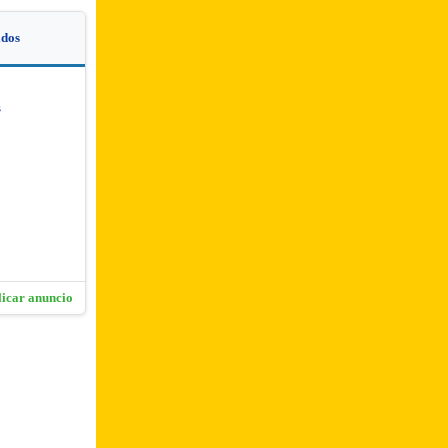
dos
s
licar anuncio