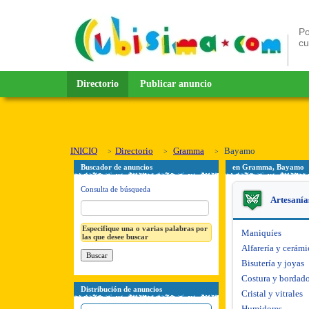
Po
c
Directorio
Publicar anuncio
INICIO
Directorio
Gramma
Bayamo
Buscador de anuncios
en Gramma, Bayamo
Consulta de búsqueda
Artesanía
Especifique una o varias palabras por
Maniquíes
las que desee buscar
Alfarería y cerámi
Bisutería y joyas
Costura y bordad
Distribución de anuncios
Cristal y vitrales
Humidores