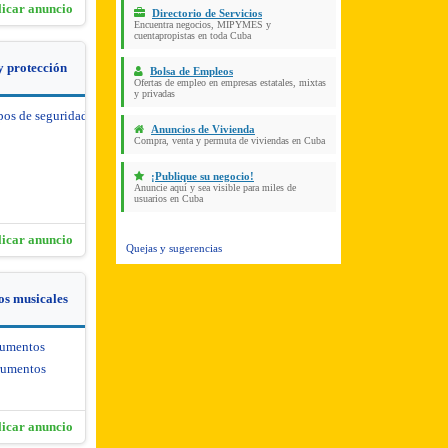
licar anuncio
Directorio de Servicios
Encuentra negocios, MIPYMES y
cuentapropistas en toda Cuba
y protección
Bolsa de Empleos
Ofertas de empleo en empresas estatales, mixtas
y privadas
pos de seguridad y protección
Anuncios de Vivienda
Compra, venta y permuta de viviendas en Cuba
¡Publique su negocio!
Anuncie aquí y sea visible para miles de
usuarios en Cuba
licar anuncio
Quejas y sugerencias
os musicales
rumentos
rumentos
licar anuncio