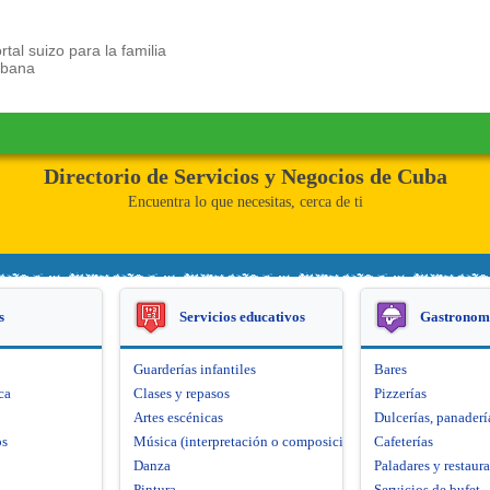
rtal suizo para la familia
ubana
Directorio de Servicios y Negocios de Cuba
Encuentra lo que necesitas, cerca de ti
s
Servicios educativos
Gastronom
Guarderías infantiles
Bares
ca
Clases y repasos
Pizzerías
Artes escénicas
Dulcerías, panaderí
os
Música (interpretación o composición)
Cafeterías
Danza
Paladares y restaur
Pintura
Servicios de bufet