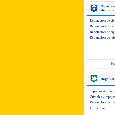
Reparació
electróni
Reparación de el
Reparación de cel
Reparación de equ
Reparación de rel
Pu
Hogar, de
Tapicería de mueb
Cristales y espejo
Decoración de int
Floristerías