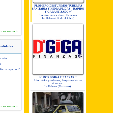
PLOMERO DESTUPIMOS TUBERÍAS
SANITARIA Y HIDRAULICAS – RÁPIDO
Y GARANTIZADO ✅
Construcción y obras, Plomeros
La Habana (10 de Octubre)
licar anuncio
modidades
stería
s
ión y reparación de
SOMOS DGIGA FINANZAS !!
Informática y software, Programación de
sitios web
La Habana (Marianao)
licar anuncio