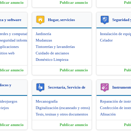
blicar anuncio
Publicar anuncio
Pub
ca y software
Hogar, servicios
Seguridad 
 redes y computadoras
Jardinería
Instalación de equi
seguridad informática
Mudanzas
Celador
aplicaciones
Tintorerías y lavanderías
itios web
Cuidado de ancianos
Doméstico Limpieza
blicar anuncio
Publicar anuncio
Pub
iscos y
Secretaría, Servicio de
Instrument
videojuegos
Mecanografía
Reparación de inst
viejos
Digitalización (escaneado y otros)
Confección de inst
Tesis, tesinas y otros documentos
Afinación
blicar anuncio
Publicar anuncio
Pub