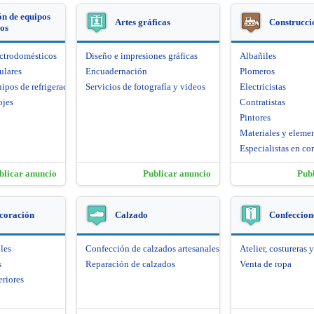
n de equipos
Artes gráficas
Construcci
cos
ectrodomésticos
Diseño e impresiones gráficas
Albañiles
ulares
Encuadernación
Plomeros
ipos de refrigeración
Servicios de fotografía y videos
Electricistas
ojes
Contratistas
Pintores
Materiales y eleme
Especialistas en cor
blicar anuncio
Publicar anuncio
Pub
coración
Calzado
Confeccione
les
Confección de calzados artesanales
Atelier, costureras y
s
Reparación de calzados
Venta de ropa
eriores