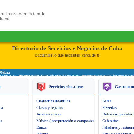
rtal suizo para la familia
ubana
Directorio de Servicios y Negocios de Cuba
Encuentra lo que necesitas, cerca de ti
 Melena
s
Servicios educativos
Gastronom
Guarderías infantiles
Bares
ca
Clases y repasos
Pizzerías
Artes escénicas
Dulcerías, panaderí
os
Música (interpretación o composición)
Cafeterías
Danza
Paladares y restaur
Pintura
Servicios de bufet