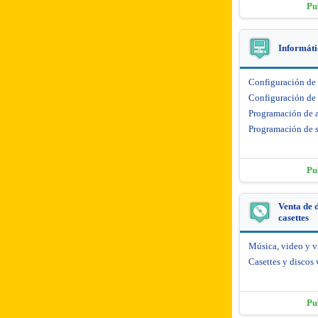
Pu
Informáti
Configuración de
Configuración de 
Programación de 
Programación de s
Pu
Venta de d
casettes
Música, video y 
Casettes y discos 
Pu