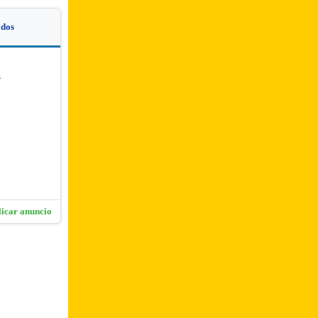
dos
s
licar anuncio