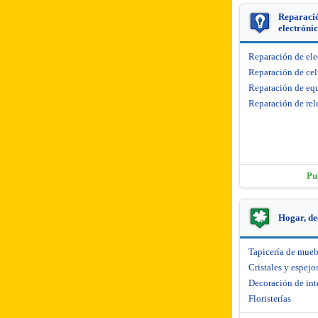
Reparació
electróni
Reparación de el
Reparación de cel
Reparación de equ
Reparación de rel
Pu
Hogar, de
Tapicería de mueb
Cristales y espejo
Decoración de int
Floristerías