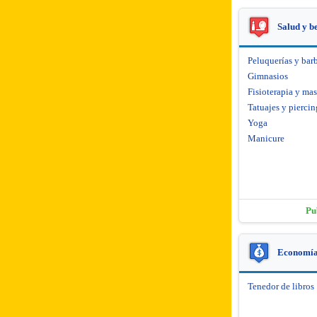
Salud y b
Peluquerías y barb
Gimnasios
Fisioterapia y mas
Tatuajes y piercin
Yoga
Manicure
Pu
Economía 
Tenedor de libros