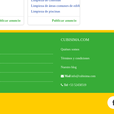
Limpieza de cisternas
Limpieza de áreas comunes de edificios
Limpieza de piscinas
blicar anuncio
Publicar anuncio
CUBISIMA.COM
Quiénes somos
Términos y condiciones
Nuestro blog
Mail
info@cubisima.com
Tel
+53 52458519