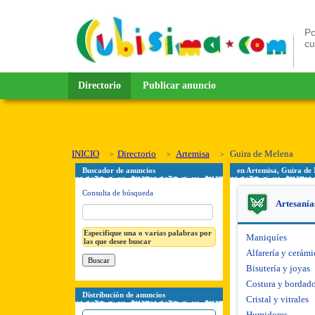
Po
c
Directorio
Publicar anuncio
INICIO
Directorio
Artemisa
Guira de Melena
Buscador de anuncios
en Artemisa, Guira de
Consulta de búsqueda
Artesanía
Especifique una o varias palabras por
Maniquíes
las que desee buscar
Alfarería y cerámi
Bisutería y joyas
Costura y bordad
Distribución de anuncios
Cristal y vitrales
Humidores