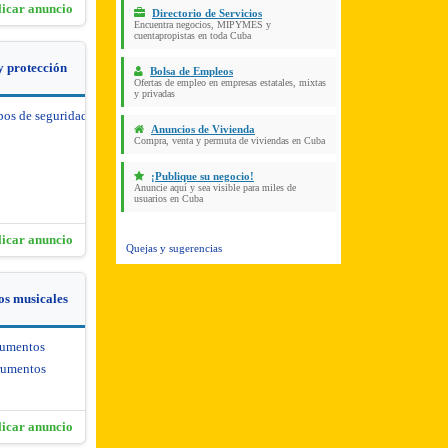
licar anuncio
Directorio de Servicios
Encuentra negocios, MIPYMES y
cuentapropistas en toda Cuba
y protección
Bolsa de Empleos
Ofertas de empleo en empresas estatales, mixtas
y privadas
pos de seguridad y protección
Anuncios de Vivienda
Compra, venta y permuta de viviendas en Cuba
¡Publique su negocio!
Anuncie aquí y sea visible para miles de
usuarios en Cuba
licar anuncio
Quejas y sugerencias
os musicales
rumentos
rumentos
licar anuncio