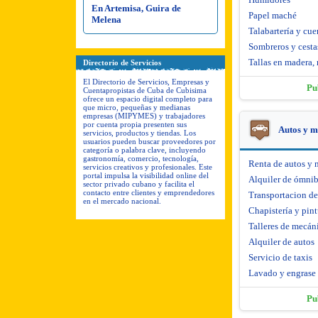
En Artemisa, Guira de
Papel maché
Melena
Talabartería y cue
Sombreros y cesta
Tallas en madera, 
Directorio de Servicios
El Directorio de Servicios, Empresas y
Pu
Cuentapropistas de Cuba de Cubisima
ofrece un espacio digital completo para
que micro, pequeñas y medianas
empresas (MIPYMES) y trabajadores
por cuenta propia presenten sus
Autos y m
servicios, productos y tiendas. Los
usuarios pueden buscar proveedores por
categoría o palabra clave, incluyendo
gastronomía, comercio, tecnología,
Renta de autos y 
servicios creativos y profesionales. Este
portal impulsa la visibilidad online del
Alquiler de ómni
sector privado cubano y facilita el
contacto entre clientes y emprendedores
Transportacion d
en el mercado nacional.
Chapistería y pint
Talleres de mecáni
Alquiler de autos
Servicio de taxis
Lavado y engrase
Pu