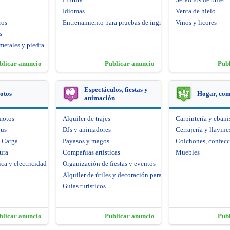
Idiomas
Venta de hielo
ros
Entrenamiento para pruebas de ingreso
Vinos y licores
s
metales y piedra
blicar anuncio
Publicar anuncio
Pub
Espectáculos, fiestas y
otos
Hogar, co
animación
motos
Alquiler de trajes
Carpintería y ebani
bus
DJs y animadores
Cerrajería y llavine
e Carga
Payasos y magos
Colchones, confecc
ura
Compañías artísticas
Muebles
ca y electricidad
Organización de fiestas y eventos
Alquiler de útiles y decoración para fiestas
Guías turísticos
blicar anuncio
Publicar anuncio
Pub