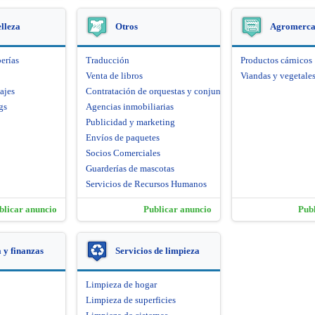
elleza
Otros
Agromerca
erías
Traducción
Productos cárnicos
Venta de libros
Viandas y vegetale
ajes
Contratación de orquestas y conjuntos artísticos
gs
Agencias inmobiliarias
Publicidad y marketing
Envíos de paquetes
Socios Comerciales
Guarderías de mascotas
Servicios de Recursos Humanos
blicar anuncio
Publicar anuncio
Pub
y finanzas
Servicios de limpieza
Limpieza de hogar
Limpieza de superficies