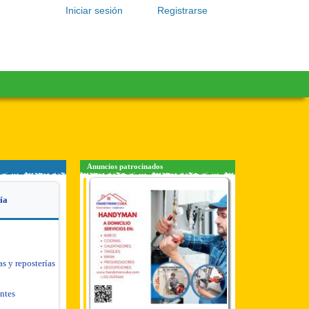
Iniciar sesión
Registrarse
Anuncios patrocinados
ía
as y reposterías
antes