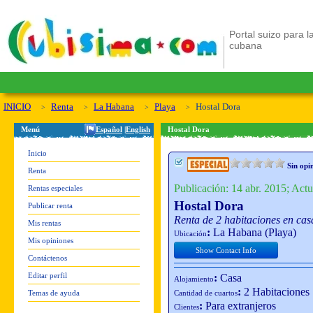
Portal suizo para la
cubana
INICIO
Renta
La Habana
Playa
Hostal Dora
Menú
Español
|
English
Hostal Dora
Inicio
Sin opi
Renta
Publicación: 14 abr. 2015; Actu
Rentas especiales
Hostal Dora
Publicar renta
Renta de 2 habitaciones en ca
Mis rentas
:
La Habana (Playa)
Ubicación
Mis opiniones
Show Contact Info
Contáctenos
Editar perfil
:
Casa
Alojamiento
:
2 Habitaciones
Temas de ayuda
Cantidad de cuartos
:
Para extranjeros
Clientes