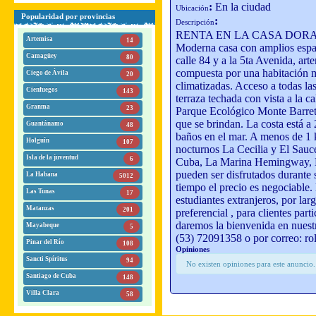
:
En la ciudad
Ubicación
Popularidad por provincias
:
Descripción
RENTA EN LA CASA DORAL
Artemisa
14
Moderna casa con amplios espacio
Camagüey
80
calle 84 y a la 5ta Avenida, art
compuesta por una habitación 
Ciego de Ávila
20
climatizadas. Acceso a todas las
Cienfuegos
143
terraza techada con vista a la c
Granma
23
Parque Ecológico Monte Barreto
que se brindan. La costa está a 
Guantánamo
48
baños en el mar. A menos de 1 k
Holguín
107
nocturnos La Cecilia y El Sauc
Isla de la juventud
6
Cuba, La Marina Hemingway, El
pueden ser disfrutados durante 
La Habana
5012
tiempo el precio es negociable. 
Las Tunas
17
estudiantes extranjeros, por lar
Matanzas
201
preferencial , para clientes part
daremos la bienvenida en nuest
Mayabeque
5
(53) 72091358 o por correo:
ro
Pinar del Río
108
Opiniones
Sancti Spíritus
94
No existen opiniones para este anuncio
Santiago de Cuba
148
Villa Clara
58