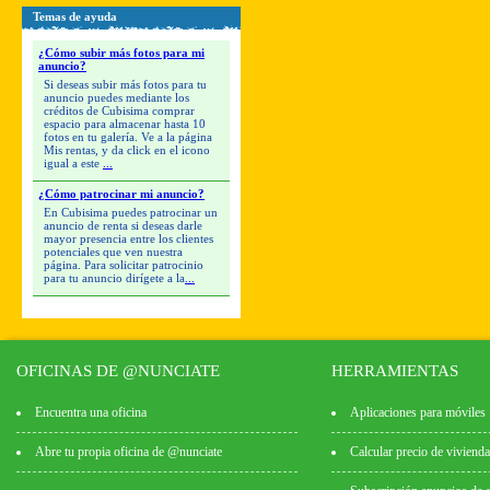
Temas de ayuda
¿Cómo subir más fotos para mi
anuncio?
Si deseas subir más fotos para tu
anuncio puedes mediante los
créditos de Cubisima comprar
espacio para almacenar hasta 10
fotos en tu galería. Ve a la página
Mis rentas, y da click en el icono
igual a este
...
¿Cómo patrocinar mi anuncio?
En Cubisima puedes patrocinar un
anuncio de renta si deseas darle
mayor presencia entre los clientes
potenciales que ven nuestra
página. Para solicitar patrocinio
para tu anuncio dirígete a la
...
OFICINAS DE @NUNCIATE
HERRAMIENTAS
Encuentra una oficina
Aplicaciones para móviles
Abre tu propia oficina de @nunciate
Calcular precio de vivienda