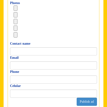
Photos
Contact name
Email
Phone
Celular