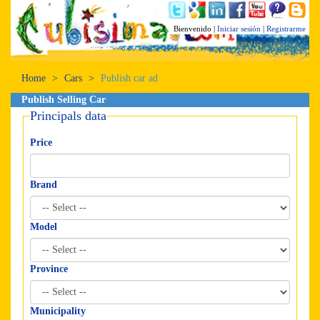
Bienvenido
Iniciar sesión
Registrarme
Home
Cars
Publish car ad
Publish Selling Car
Principals data
Price
Brand
Model
Province
Municipality