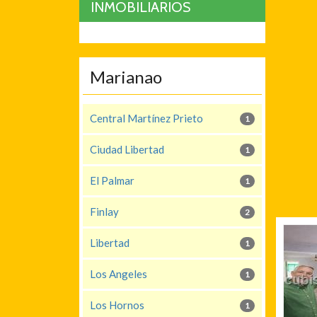
INMOBILIARIOS
Marianao
Central Martínez Prieto
1
Ciudad Libertad
1
El Palmar
1
Finlay
2
Libertad
1
Los Angeles
1
Los Hornos
1