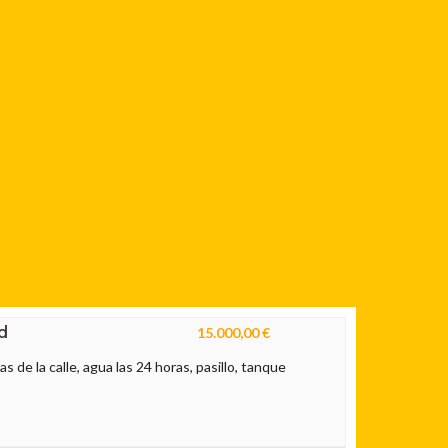
d
15.000,00 €
s de la calle, agua las 24 horas, pasillo, tanque