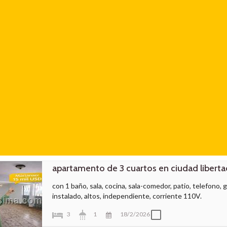
apartamento de 3 cuartos en ciudad liberta
con 1 baño, sala, cocina, sala-comedor, patio, telefono, ga
instalado, altos, independiente, corriente 110V.
3
1
18/2/2026