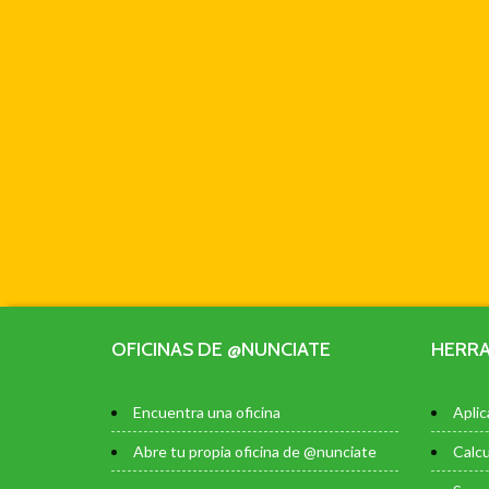
OFICINAS DE @NUNCIATE
HERRA
Encuentra una oficina
Aplic
Abre tu propia oficina de @nunciate
Calcu