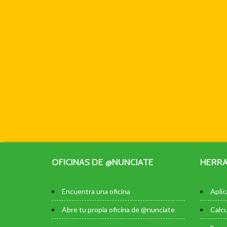
OFICINAS DE @NUNCIATE
HERRA
Encuentra una oficina
Aplic
Abre tu propia oficina de @nunciate
Calcu