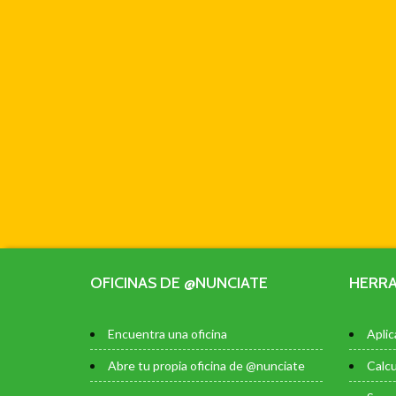
OFICINAS DE @NUNCIATE
HERRA
Encuentra una oficina
Aplic
Abre tu propia oficina de @nunciate
Calcu