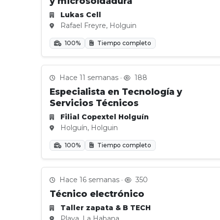
y microsoldadura
Lukas Cell
Rafael Freyre, Holguin
100%
Tiempo completo
Hace 11 semanas ·
188
Especialista en Tecnología y
Servicios Técnicos
Filial Copextel Holguín
Holguín, Holguin
100%
Tiempo completo
Hace 16 semanas ·
350
Técnico electrónico
Taller zapata & B TECH
Playa, La Habana