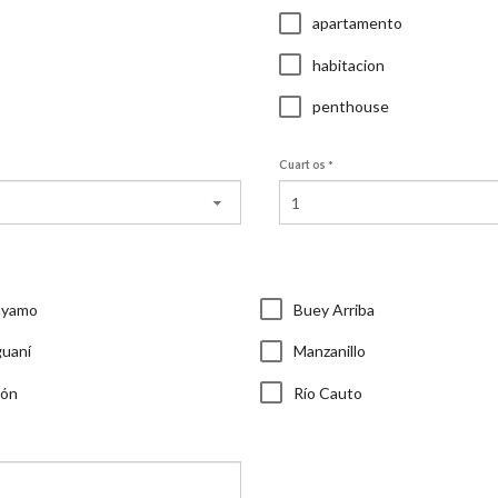
apartamento
habitacion
penthouse
Cuartos
1
ayamo
Buey Arriba
guaní
Manzanillo
lón
Río Cauto