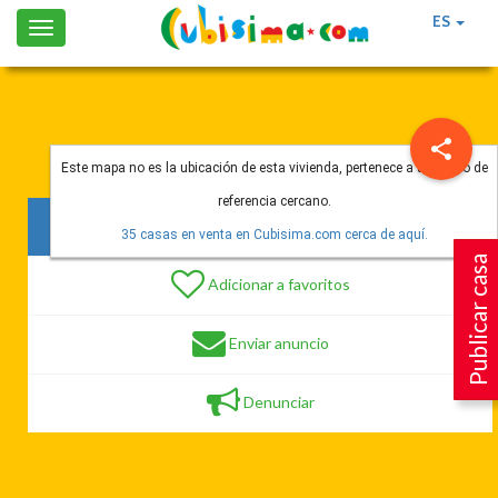
ES
Toggle
navigation
Este mapa no es la ubicación de esta vivienda, pertenece a un punto de
referencia cercano.
160 vistas
35 casas en venta en Cubisima.com cerca de aquí.
Publicar casa
Adicionar a favoritos
Enviar anuncio
Denunciar