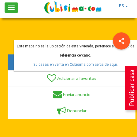
ES
Toggle
navigation
Este mapa no es la ubicación de esta vivienda, pertenece a un punto de
referencia cercano.
161 vistas
35 casas en venta en Cubisima.com cerca de aquí.
Publicar casa
Adicionar a favoritos
Enviar anuncio
Denunciar