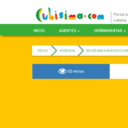
Portal su
cubana
INICIO
AGENTES
HERRAMIENTAS
INICIO
VIVIENDA
REGRESAR A ANUNCIOS D
52 vistas