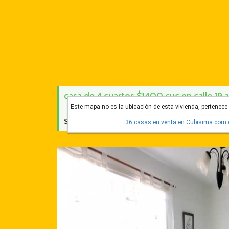
casa de 4 cuartos $1400 cuc en calle 19 
Este mapa no es la ubicación de esta vivienda, pertenece 
Score Cubísima:
6 de 10
36 casas en venta en Cubisima.com c