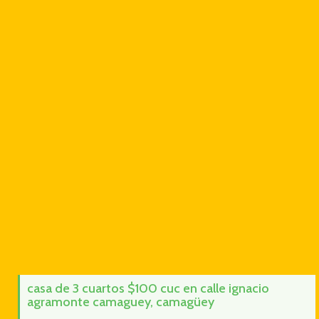
casa de 3 cuartos $100 cuc en calle ignacio
agramonte camaguey, camagüey