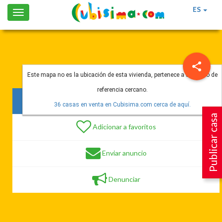
ES
Toggle
navigation
Este mapa no es la ubicación de esta vivienda, pertenece a un punto de
referencia cercano.
101 vistas
36 casas en venta en Cubisima.com cerca de aquí.
Publicar casa
Adicionar a favoritos
Enviar anuncio
Denunciar