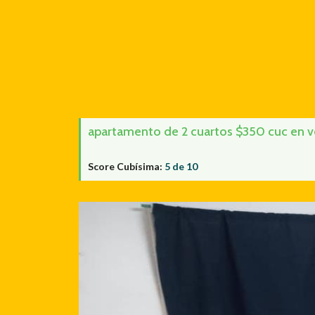
apartamento de 2 cuartos $350 cuc en ve
Score Cubísima:
5 de 10