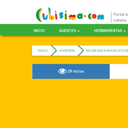
Portal su
cubana
INICIO
AGENTES
HERRAMIENTAS
INICIO
VIVIENDA
REGRESAR A ANUNCIOS D
29 vistas