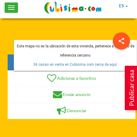
ES
Toggle
navigation
Este mapa no es la ubicación de esta vivienda, pertenece a un punto de
referencia cercano.
142 vistas
36 casas en venta en Cubisima.com cerca de aquí.
Publicar casa
Adicionar a favoritos
Enviar anuncio
Denunciar