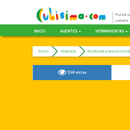
Portal su
cubana
INICIO
AGENTES
HERRAMIENTAS
INICIO
VIVIENDA
REGRESAR A ANUNCIOS DE
154 vistas