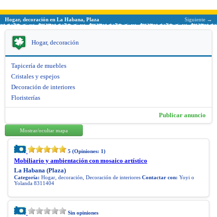
Hogar, decoración en La Habana, Plaza
Siguiente →
Hogar, decoración
Tapicería de muebles
Cristales y espejos
Decoración de interiores
Floristerías
Publicar anuncio
Mostrar/ocultar mapa
5
(Opiniones:
1
)
Mobiliario y ambientación con mosaico artístico
La Habana (Plaza)
Categoría:
Hogar, decoración, Decoración de interiores
Contactar con:
Yoyi o
Yolanda 8311404
Sin opiniones