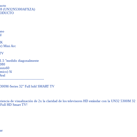
ucto
018 (UN32N5300AFXZA)
RODUCTO
lano
d
CK
r) Mini Arc
 TV
31.5 "medido diagonalmente
,080
ento60
mico) Sí
Real
------------------------------------
00M-Series 32'' Full hdd SMART TV
riencia de visualización de 2x la claridad de los televisores HD estándar con la UN32 5300M 32
 Full HD Smart TV!
ar