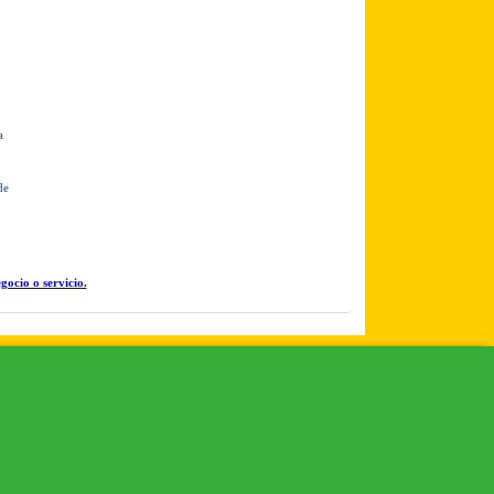
a
de
gocio o servicio.