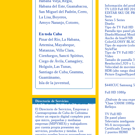
Habana Vieja
,
Regla
,
Información del prod
Habana del Este
,
Guanabacoa
,
TV LED Full HD 2
San Miguel del Padrón
,
Cerro
,
EDITAR SKU DE P
Serie
La Lisa
,
Boyeros
,
Series 5 Series
Arroyo Naranjo
,
Cotorro
,
Diseño
Tipo de TV Full HD
Pantalla tipo panel p
En toda Cuba
DiseñoMinimal Moul
Ancho de biselVNB
Pinar del Río
,
La Habana
,
ColorGLOSSY BLA
Artemisa
,
Mayabeque
,
Tipo de soporte (colo
StyleFlat
Matanzas
,
Villa Clara
,
Tipo de TV Full HD
Cienfuegos
,
Sancti Spíritus
,
Vídeo
Tamaño de pantalla 
Ciego de Ávila
,
Camagüey
,
Resolución1,920 x 1
Holguín
,
Las Tunas
,
Velocidad de movimi
HDR (alto rango diná
Santiago de Cuba
,
Gramma
,
Picture EngineHyper
Guantánamo
,
-------------------------
Isla de la juventud
,
$440CUC Samsung 53
Full HD 1080p
¡Disfrute de una expe
Directorio de Servicios
"Clase 5300M 1080p
Reflejos
El Directorio de Servicios, Empresas y
Cuentapropistas de Cuba de Cubisima
TV Full HD
ofrece un espacio digital completo para
De panel plano
que micro, pequeñas y medianas
Televisión inteligente
empresas (MIPYMES) y trabajadores
Wi-fi incorporado
por cuenta propia presenten sus
Certificado Energy St
servicios, productos y tiendas. Los
2 puertos HDMI
usuarios pueden buscar proveedores por