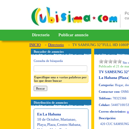
Po
c
Directorio
Publicar anuncio
INICIO
Directorio
TV SAMSUNG 32”FULL HD 1080P 
Buscador de anuncios
Consulta de búsqueda
Sin 
Publicado el 21 de mar
TV SAMSUNG 32”
Especifique una o varias palabras por
La Habana (Plaza
las que desee buscar
Categoría:
Hogar, dec
Contactar con:
OSM
Teléfono:
78325366
Distribución de anuncios
Celular:
54407100/5
Correo electrónico:
o
En La Habana
Descripción:
10 de Octubre
,
Marianao
,
420 CUC SAMSUNG 
Playa
,
Plaza
,
Centro Habana
,