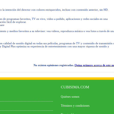
la intención del director con colores enriquecidos, incluso con contenido anterior, sin HD.
es de programas favoritos, TV en vivo, video a pedido, aplicaciones y redes sociales en una
ción fácil de explorar.
hare
iento y medios favoritos a su televisor: vea videos, reproduzca música o vea fotos a través de un
 en calidad de sonido digital en todas sus películas, programas de TV y contenido de transmisión 
y Digital Plus optimiza su experiencia de entretenimiento con una mayor riqueza de sonido y
No existen opiniones registradas.
Opina primero acerca de este ne
CUBISIMA.COM
Quiénes somos
Términos y condiciones