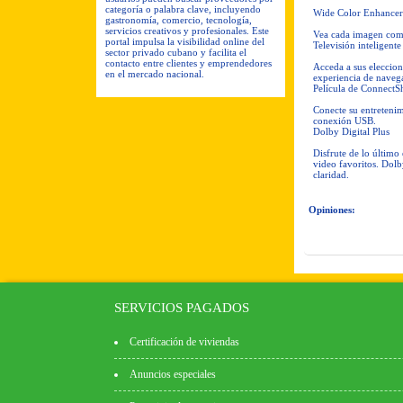
categoría o palabra clave, incluyendo
Wide Color Enhancer
gastronomía, comercio, tecnología,
servicios creativos y profesionales. Este
Vea cada imagen como 
portal impulsa la visibilidad online del
Televisión inteligente
sector privado cubano y facilita el
contacto entre clientes y emprendedores
Acceda a sus eleccion
en el mercado nacional.
experiencia de navega
Película de ConnectS
Conecte su entretenim
conexión USB.
Dolby Digital Plus
Disfrute de lo último
video favoritos. Dolb
claridad.
Opiniones:
SERVICIOS PAGADOS
Certificación de viviendas
Anuncios especiales