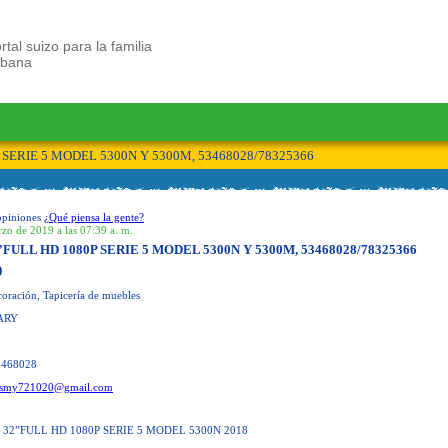
rtal suizo para la familia
ubana
SERIE 5 MODEL 5300N Y 5300M, 53468028/78325366
opiniones
¿Qué piensa la gente?
zo de 2019 a las 07:39 a. m.
FULL HD 1080P SERIE 5 MODEL 5300N Y 5300M, 53468028/78325366
)
oración, Tapicería de muebles
ARY
3468028
smy721020@gmail.com
32”FULL HD 1080P SERIE 5 MODEL 5300N 2018