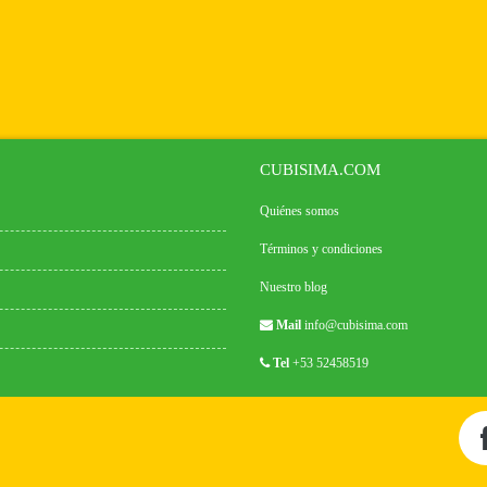
CUBISIMA.COM
Quiénes somos
Términos y condiciones
Nuestro blog
Mail
info@cubisima.com
Tel
+53 52458519