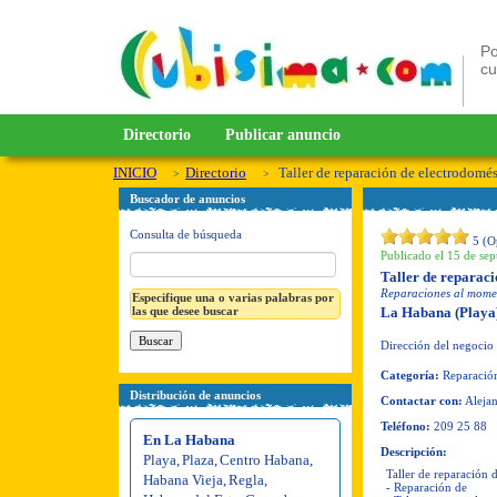
Po
c
Directorio
Publicar anuncio
INICIO
Directorio
Taller de reparación de electrodomés
Buscador de anuncios
Consulta de búsqueda
5
(O
Publicado el 15 de sep
Taller de reparaci
Reparaciones al momen
Especifique una o varias palabras por
las que desee buscar
La Habana (Playa
Dirección del negocio
Categoría:
Reparación
Distribución de anuncios
Contactar con:
Aleja
Teléfono:
209 25 88
En La Habana
Descripción:
Playa
,
Plaza
,
Centro Habana
,
Taller de reparación 
Habana Vieja
,
Regla
,
- Reparación de