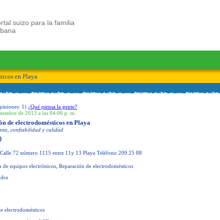
rtal suizo para la familia
ubana
ticos en Playa
piniones:
1
)
¿Qué piensa la gente?
tiembre de 2013 a las 04:06 p. m.
ón de electrodomésticos en Playa
to, confiabilidad y calidad
)
Calle 72 número 1115 entre 11y 13 Playa Teléfono 209 25 88
 de equipos electrónicos, Reparación de electrodomésticos
ndro
de electrodomésticos