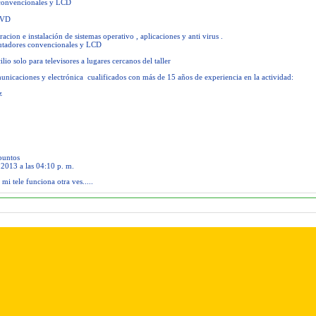
 convencionales y LCD
 DVD
s
cion e instalación de sistemas operativo , aplicaciones y anti virus .
utadores convencionales y LCD
io solo para televisores a lugares cercanos del taller
unicaciones y electrónica cualificados con más de 15 años de experiencia en la actividad:
ez
untos
 2013 a las 04:10 p. m.
mi tele funciona otra ves.....