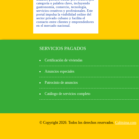
categoría o palabra clave, incluyendo
gastronomía, comercio, tecnología,
servicios creativos y profesionales. Este
portal impulsa la visibilidad online del
sector privado cubano y facilita el
contacto entre clientes y emprendedores
en el mercado nacional.
SERVICIOS PAGADOS
Certificación de viviendas
Anuncios especiales
Patrocinio de anuncios
Catálogo de servicios completo
© Copyright 2026. Todos los derechos reservados.
Cubisima.com