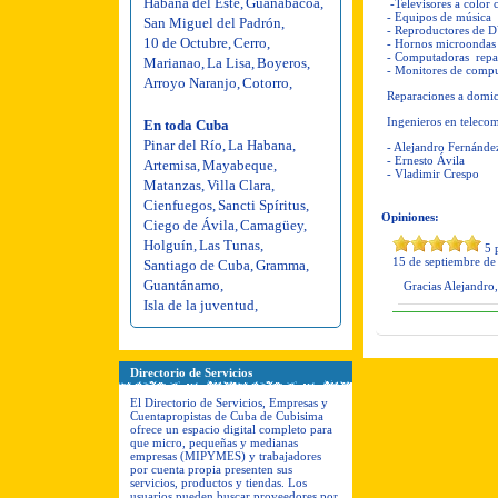
Habana del Este
,
Guanabacoa
,
-Televisores a color
- Equipos de música
San Miguel del Padrón
,
- Reproductores de
10 de Octubre
,
Cerro
,
- Hornos microonda
- Computadoras repara
Marianao
,
La Lisa
,
Boyeros
,
- Monitores de comp
Arroyo Naranjo
,
Cotorro
,
Reparaciones a domicil
Ingenieros en telecom
En toda Cuba
Pinar del Río
,
La Habana
,
- Alejandro Fernánd
- Ernesto Ávila
Artemisa
,
Mayabeque
,
- Vladimir Crespo
Matanzas
,
Villa Clara
,
Cienfuegos
,
Sancti Spíritus
,
Opiniones:
Ciego de Ávila
,
Camagüey
,
Holguín
,
Las Tunas
,
5
p
15 de septiembre de
Santiago de Cuba
,
Gramma
,
Guantánamo
,
Gracias Alejandro, 
Isla de la juventud
,
Directorio de Servicios
El Directorio de Servicios, Empresas y
Cuentapropistas de Cuba de Cubisima
ofrece un espacio digital completo para
que micro, pequeñas y medianas
empresas (MIPYMES) y trabajadores
por cuenta propia presenten sus
servicios, productos y tiendas. Los
usuarios pueden buscar proveedores por