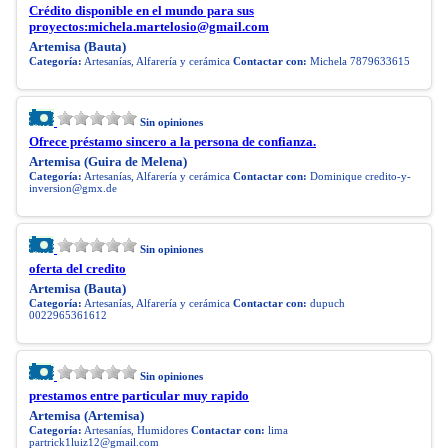
Crédito disponible en el mundo para sus
proyectos:
michela.martelosio@gmail.com
Artemisa (Bauta)
Categoría:
Artesanías, Alfarería y cerámica
Contactar con:
Michela 7879633615
Sin opiniones
Ofrece préstamo sincero a la persona de confianza.
Artemisa (Guira de Melena)
Categoría:
Artesanías, Alfarería y cerámica
Contactar con:
Dominique
credito-y-
inversion@gmx.de
Sin opiniones
oferta del credito
Artemisa (Bauta)
Categoría:
Artesanías, Alfarería y cerámica
Contactar con:
dupuch
0022965361612
Sin opiniones
prestamos entre particular muy rapido
Artemisa (Artemisa)
Categoría:
Artesanías, Humidores
Contactar con:
lima
partrick1luiz12@gmail.com