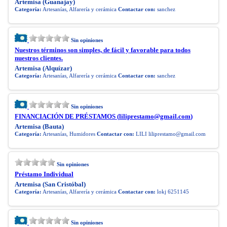
Artemisa (Guanajay)
Categoría:
Artesanías, Alfarería y cerámica
Contactar con:
sanchez
Sin opiniones
Nuestros términos son simples, de fácil y favorable para todos
nuestros clientes.
Artemisa (Alquízar)
Categoría:
Artesanías, Alfarería y cerámica
Contactar con:
sanchez
Sin opiniones
FINANCIACIÓN DE PRÉSTAMOS (
liliprestamo@gmail.com
)
Artemisa (Bauta)
Categoría:
Artesanías, Humidores
Contactar con:
LILI
liliprestamo@gmail.com
Sin opiniones
Préstamo Individual
Artemisa (San Cristóbal)
Categoría:
Artesanías, Alfarería y cerámica
Contactar con:
lokj 6251145
Sin opiniones