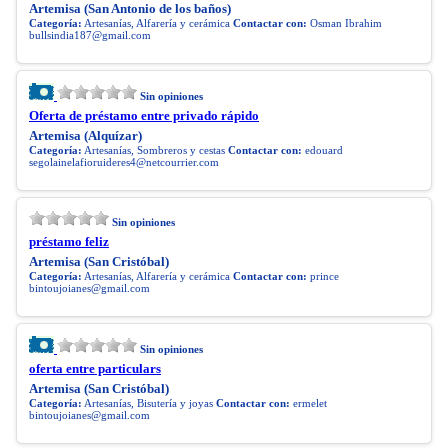
Artemisa (San Antonio de los baños)
Categoría:
Artesanías, Alfarería y cerámica
Contactar con:
Osman Ibrahim
bullsindia187@gmail.com
Sin opiniones
Oferta de préstamo entre privado rápido
Artemisa (Alquízar)
Categoría:
Artesanías, Sombreros y cestas
Contactar con:
edouard
segolainelafioruideres4@netcourrier.com
Sin opiniones
préstamo feliz
Artemisa (San Cristóbal)
Categoría:
Artesanías, Alfarería y cerámica
Contactar con:
prince
bintoujoianes@gmail.com
Sin opiniones
oferta entre particulars
Artemisa (San Cristóbal)
Categoría:
Artesanías, Bisutería y joyas
Contactar con:
ermelet
bintoujoianes@gmail.com