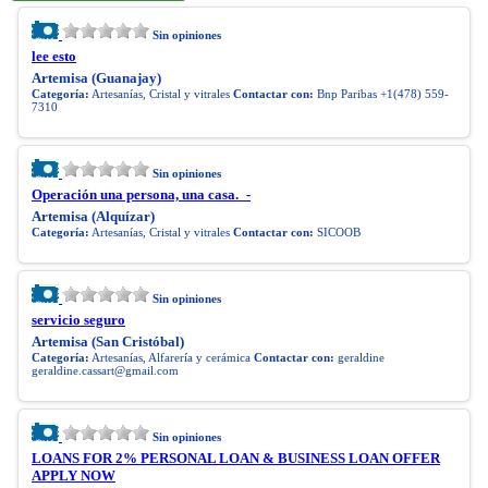
Sin opiniones
lee esto
Artemisa (Guanajay)
Categoría:
Artesanías, Cristal y vitrales
Contactar con:
Bnp Paribas +1(478) 559-
7310
Sin opiniones
Operación una persona, una casa._-
Artemisa (Alquízar)
Categoría:
Artesanías, Cristal y vitrales
Contactar con:
SICOOB
Sin opiniones
servicio seguro
Artemisa (San Cristóbal)
Categoría:
Artesanías, Alfarería y cerámica
Contactar con:
geraldine
geraldine.cassart@gmail.com
Sin opiniones
LOANS FOR 2% PERSONAL LOAN & BUSINESS LOAN OFFER
APPLY NOW