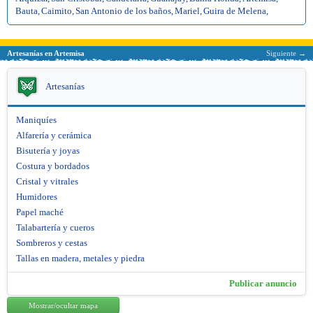
Bauta
,
Caimito
,
San Antonio de los baños
,
Mariel
,
Guira de Melena
,
Artesanías en Artemisa
Siguiente →
Artesanías
Maniquíes
Alfarería y cerámica
Bisutería y joyas
Costura y bordados
Cristal y vitrales
Humidores
Papel maché
Talabartería y cueros
Sombreros y cestas
Tallas en madera, metales y piedra
Publicar anuncio
Mostrar/ocultar mapa