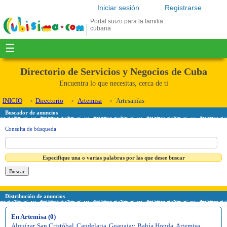
Iniciar sesión
Registrarse
Portal suizo para la familia
cubana
☰
Directorio de Servicios y Negocios de Cuba
Encuentra lo que necesitas, cerca de ti
INICIO
Directorio
Artemisa
Artesanías
Buscador de anuncios
Consulta de búsqueda
Especifique una o varias palabras por las que desee buscar
Distribución de anuncios
En Artemisa (0)
Alquízar
,
San Cristóbal
,
Candelaria
,
Guanajay
,
Bahía Honda
,
Artemisa
,