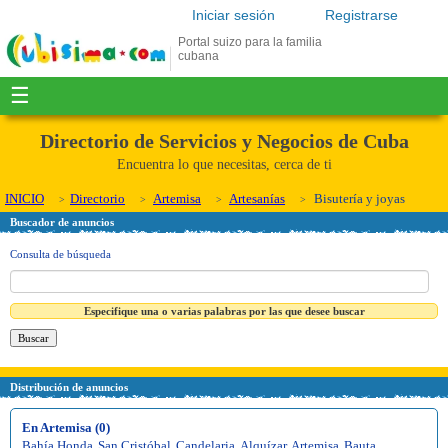
Iniciar sesión
Registrarse
Portal suizo para la familia
cubana
☰
Directorio de Servicios y Negocios de Cuba
Encuentra lo que necesitas, cerca de ti
INICIO
Directorio
Artemisa
Artesanías
Bisutería y joyas
Buscador de anuncios
Consulta de búsqueda
Especifique una o varias palabras por las que desee buscar
Distribución de anuncios
En Artemisa (0)
Bahía Honda
,
San Cristóbal
,
Candelaria
,
Alquízar
,
Artemisa
,
Bauta
,