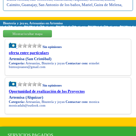
Caimito
,
Guanajay
,
San Antonio de los baños
,
Mariel
,
Guira de Melena
,
Bisutería y joyas, Artesanías en Artemisa
Mostrar/ocultar mapa
Sin opiniones
oferta entre particulars
Artemisa (San Cristóbal)
Categoría:
Artesanías, Bisutería y joyas
Contactar con:
ermelet
bintoujoianes@gmail.com
Sin opiniones
Oportunidad de realización de los Proyectos
Artemisa (Alquízar)
Categoría:
Artesanías, Bisutería y joyas
Contactar con:
monica
monicadals@outlook.com
SERVICIOS PAGADOS