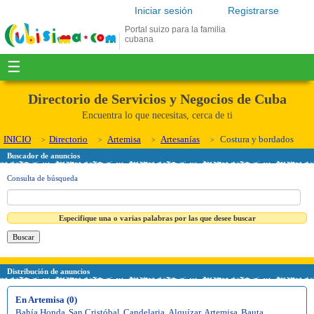
Iniciar sesión
Registrarse
Portal suizo para la familia
cubana
☰
Directorio de Servicios y Negocios de Cuba
Encuentra lo que necesitas, cerca de ti
INICIO
Directorio
Artemisa
Artesanías
Costura y bordados
Buscador de anuncios
Consulta de búsqueda
Especifique una o varias palabras por las que desee buscar
Distribución de anuncios
En Artemisa (0)
Bahía Honda
,
San Cristóbal
,
Candelaria
,
Alquízar
,
Artemisa
,
Bauta
,