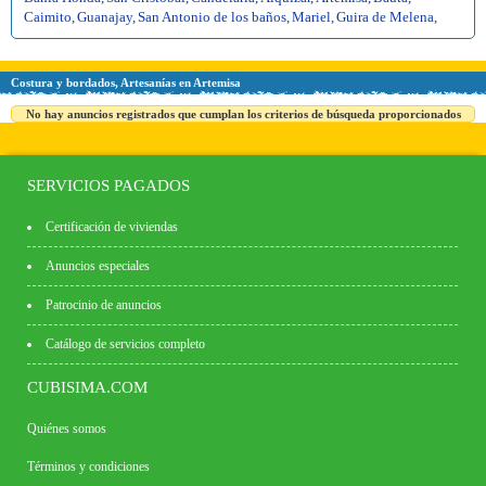
Caimito
,
Guanajay
,
San Antonio de los baños
,
Mariel
,
Guira de Melena
,
Costura y bordados, Artesanías en Artemisa
No hay anuncios registrados que cumplan los criterios de búsqueda proporcionados
SERVICIOS PAGADOS
Certificación de viviendas
Anuncios especiales
Patrocinio de anuncios
Catálogo de servicios completo
CUBISIMA.COM
Quiénes somos
Términos y condiciones