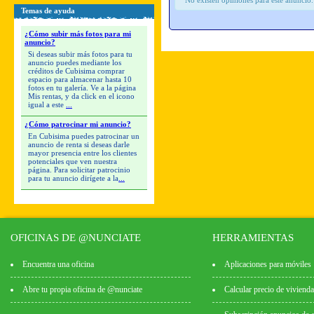
Temas de ayuda
¿Cómo subir más fotos para mi
anuncio?
Si deseas subir más fotos para tu
anuncio puedes mediante los
créditos de Cubisima comprar
espacio para almacenar hasta 10
fotos en tu galería. Ve a la página
Mis rentas, y da click en el icono
igual a este
...
¿Cómo patrocinar mi anuncio?
En Cubisima puedes patrocinar un
anuncio de renta si deseas darle
mayor presencia entre los clientes
potenciales que ven nuestra
página. Para solicitar patrocinio
para tu anuncio dirígete a la
...
OFICINAS DE @NUNCIATE
HERRAMIENTAS
Encuentra una oficina
Aplicaciones para móviles
Abre tu propia oficina de @nunciate
Calcular precio de vivienda