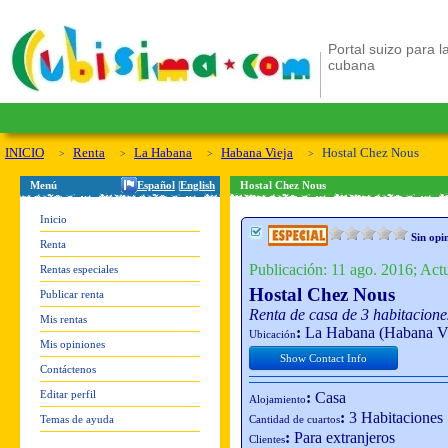
Portal suizo para la
cubana
INICIO
Renta
La Habana
Habana Vieja
Hostal Chez Nous
Menú
Español
|
English
Hostal Chez Nous
Inicio
Sin opi
Renta
Publicación: 11 ago. 2016; Act
Rentas especiales
Hostal Chez Nous
Publicar renta
Renta de casa de 3 habitacion
Mis rentas
:
La Habana (Habana Vi
Ubicación
Mis opiniones
Show Contact Info
Contáctenos
Editar perfil
:
Casa
Alojamiento
:
3 Habitaciones
Temas de ayuda
Cantidad de cuartos
:
Para extranjeros
Clientes