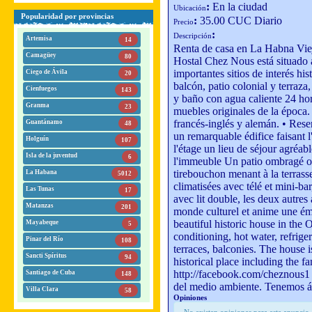
:
En la ciudad
Ubicación
Popularidad por provincias
:
35.00 CUC Diario
Precio
:
Descripción
Artemisa
14
Renta de casa en La Habna Vieja
Camagüey
80
Hostal Chez Nous está situado a
importantes sitios de interés hi
Ciego de Ávila
20
balcón, patio colonial y terraza
Cienfuegos
143
y baño con agua caliente 24 ho
Granma
23
muebles originales de la época.
francés-inglés y alemán. • Rese
Guantánamo
48
un remarquable édifice faisant l
Holguín
107
l'étage un lieu de séjour agréab
Isla de la juventud
6
l'immeuble Un patio ombragé ouvr
tirebouchon menant à la terrasse
La Habana
5012
climatisées avec télé et mini-bar
Las Tunas
17
avec lit double, les deux autres 
Matanzas
201
monde culturel et anime une ém
beautiful historic house in the
Mayabeque
5
conditioning, hot water, refrige
Pinar del Río
108
terraces, balconies. The house 
Sancti Spíritus
94
historical place including the 
http://facebook.com/cheznous1 
Santiago de Cuba
148
del medio ambiente. Tenemos á
Villa Clara
58
Opiniones
No existen opiniones para este anuncio