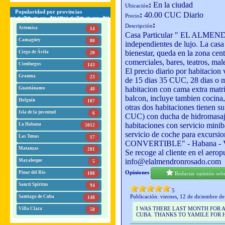
:
En la ciudad
Ubicación
Popularidad por provincias
:
40.00 CUC Diario
Precio
:
Descripción
Artemisa
14
Casa Particular " EL ALMEN
Camagüey
80
independientes de lujo. La casa
bienestar, queda en la zona cent
Ciego de Ávila
20
comerciales, bares, teatros, ma
Cienfuegos
143
El precio diario por habitacion
Granma
23
de 15 dias 35 CUC, 28 dias o 
habitacion con cama extra matr
Guantánamo
48
balcon, incluye tambien cocina, 
Holguín
107
otras dos habitaciones tienen s
Isla de la juventud
6
CUC) con ducha de hidromasaje 
habitaciones con servicio miniba
La Habana
5012
servicio de coche para ex
Las Tunas
17
CONVERTIBLE" - Habana - Varad
Matanzas
201
Se recoge al cliente en el aerop
info@elalmendronrosado.com
Mayabeque
5
Opiniones
Pinar del Río
Redactar opinión so
108
Sancti Spíritus
94
5
Publicación: viernes, 12 de diciembre d
Santiago de Cuba
148
I WAS THERE LAST MONTH FOR A
Villa Clara
58
CUBA. THANKS TO YAMILE FOR H