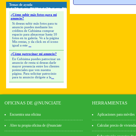
Temas de ayuda
¿Cómo subir más fotos para mi
anuncio?
Si deseas subir más fotos para tu
anuncio puedes mediante los
créditos de Cubisima comprar
espacio para almacenar hasta 10
fotos en tu galería. Ve a la página
Mis rentas, y da click en el icono
igual a este
...
¿Cómo patrocinar mi anuncio?
En Cubisima puedes patrocinar un
anuncio de renta si deseas darle
mayor presencia entre los clientes
potenciales que ven nuestra
página. Para solicitar patrocinio
para tu anuncio dirígete a la
...
OFICINAS DE @NUNCIATE
HERRAMIENTAS
Encuentra una oficina
Aplicaciones para móviles
Abre tu propia oficina de @nunciate
Calcular precio de vivienda