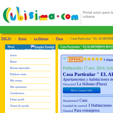
Portal suizo para la
cubana
INICIO
Renta
La Habana
Plaza
Casa Particular " EL ALME
Menú
Español
|
English
Casa Particular " EL ALMENDRON RO
Inicio
5
(Opin
Renta
Publicación: 17 nov. 2014; Actu
Rentas especiales
Casa Particular " 
Publicar renta
Apartamentos y habitaciones in
Mis rentas
:
La Habana (Plaza)
Ubicación
Mis opiniones
Show Contact Info
Contáctenos
Editar perfil
:
Casa
Alojamiento
:
3 Habitaciones
Temas de ayuda
Cantidad de cuartos
:
Para extranjeros
Clientes