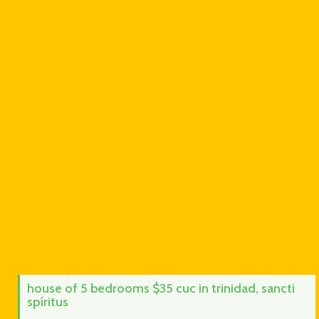
house of 5 bedrooms $35 cuc in trinidad, sancti
spíritus