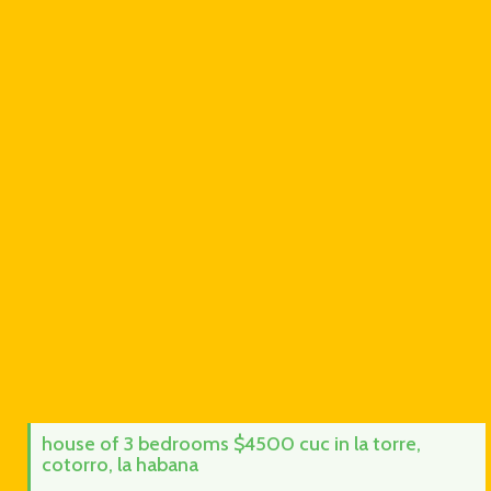
house of 3 bedrooms $4500 cuc in la torre,
cotorro, la habana