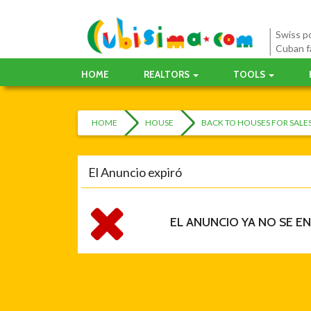
Swiss po
Cuban f
HOME
REALTORS
TOOLS
HOME
HOUSE
BACK TO HOUSES FOR SAL
El Anuncio expiró
EL ANUNCIO YA NO SE E