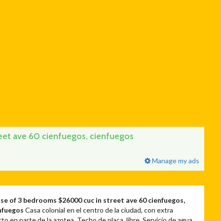
et ave 60 cienfuegos, cienfuegos
Manage my ads
se of 3 bedrooms $26000 cuc in street ave 60 cienfuegos,
nfuegos
Casa colonial en el centro de la ciudad, con extra
to en parte de la azotea. Techo de placa, libre. Servicio de agua