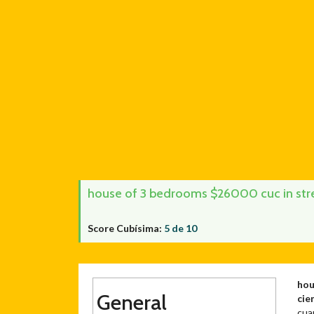
house of 3 bedrooms $26000 cuc in stre
Score Cubísima:
5 de 10
hou
General
cie
cuar