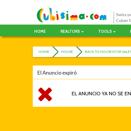
Swiss po
Cuban f
HOME
REALTORS
TOOLS
HOME
HOUSE
BACK TO HOUSES FOR SAL
El Anuncio expiró
EL ANUNCIO YA NO SE E