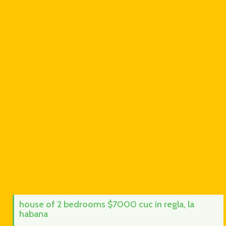
house of 2 bedrooms $7000 cuc in regla, la
habana