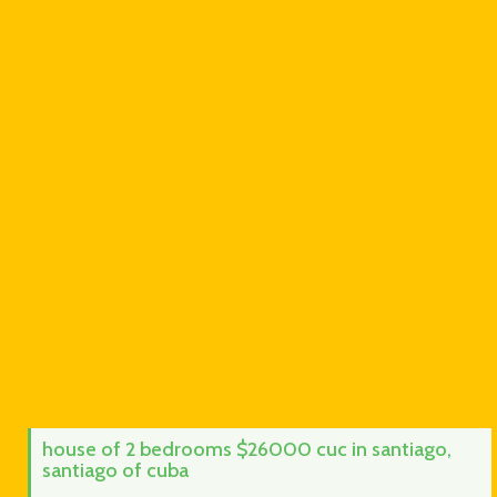
house of 2 bedrooms $26000 cuc in santiago,
santiago of cuba