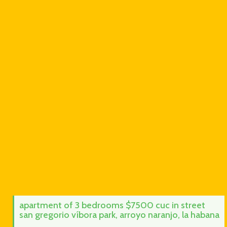
apartment of 3 bedrooms $7500 cuc in street
san gregorio víbora park, arroyo naranjo, la habana