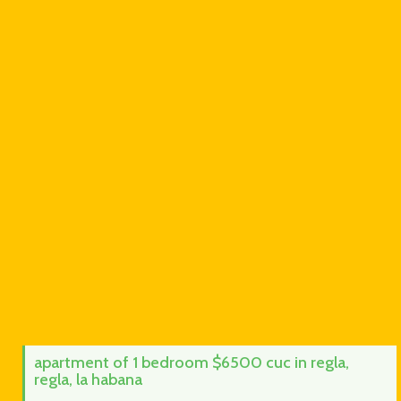
apartment of 1 bedroom $6500 cuc in regla,
regla, la habana