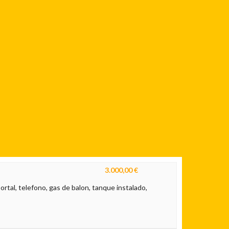
3.000,00 €
portal, telefono, gas de balon, tanque instalado,