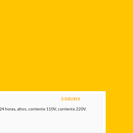
3.500,00 €
s 24 horas, altos, corriente 110V, corriente 220V.