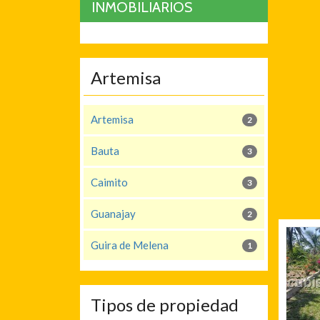
INMOBILIARIOS
Artemisa
Artemisa
2
Bauta
3
Caimito
3
Guanajay
2
Guira de Melena
1
Tipos de propiedad