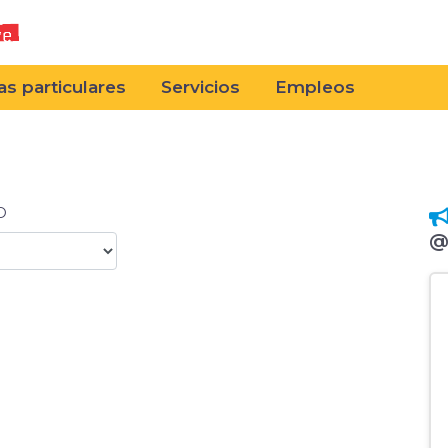
as particulares
Servicios
Empleos
O
@