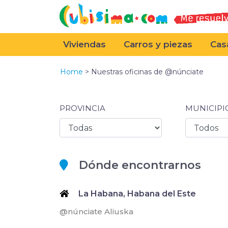
Viviendas
Carros y piezas
Cas
Home
> Nuestras oficinas de @núnciate
PROVINCIA
MUNICIPI
Dónde encontrarnos
La Habana, Habana del Este
@núnciate Aliuska