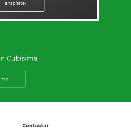
¡Inspírate!
en Cubísima
irse
Contactar