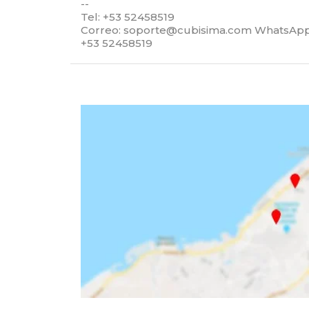
--
Tel: +53 52458519
Correo:
soporte@cubisima.com
WhatsApp
+53 52458519