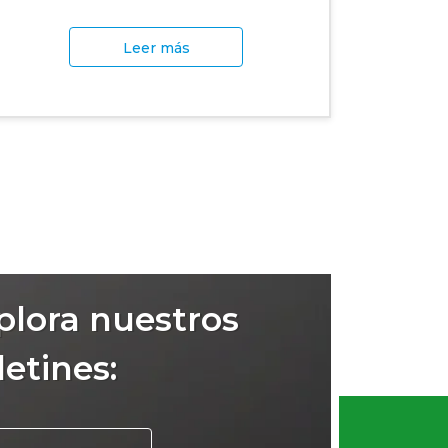
Leer más
plora nuestros
letines: