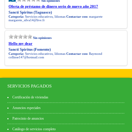
Sin opiniones
Oferta de préstamo de dinero serio de nuevo año 2017
Sancti Spíritus (Taguasco)
Categoría:
Servicios educativos, Idiomas
Contactar con:
margarete
margarete_silva14@live.fr
Sin opiniones
Hello my dear
Sancti Spíritus (Fomento)
Categoría:
Servicios educativos, Idiomas
Contactar con:
Raymond
collinse147@hotmail.com
SERVICIOS PAGADOS
Certificación de viviendas
Anuncios especiales
Patrocinio de anuncios
Catálogo de servicios completo