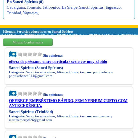
En Sancti Spíritus (0)
Cabaiguán
,
Fomento
,
Jatibonico
,
La Sierpe
,
Sancti Spíritus
,
Taguasco
,
Trinidad
,
Yaguajay
,
Idiomas, Servicios educativos en Sancti Spíritus
Mostrar/ocultar mapa
Sin opiniones
oferta de préstamo entre particular serio etv muy rápido
Sancti Spíritus (Sancti Spíritus)
Categoría:
Servicios educativos, Idiomas
Contactar con:
popularbanco
popularbanco014@gmail.com
Sin opiniones
OFERECE EMPRÉSTIMO RÁPIDO, SEM NENHUM CUSTO COM
ANTECEDÊNCIA.
Sancti Spíritus (Trinidad)
Categoría:
Servicios educativos, Idiomas
Contactar con:
martinemerry
martinemerry626@gmail.com